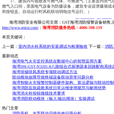
17、建筑内可能散发可燃气体、可燃蒸气（主要是丙类气体
燃气入口间，里面电气设备为防爆设备，建筑专业设泄爆墙或
和按钮盒。自动运行时风机联动弱电信号运行。）
智淼君安（江苏）消防工程技术有限公司
http://www.gstcp.com/
海湾消防安全有限公司主营：GST海湾消防报警设备销售,消
http://www.gstcp.com/
；
海湾消防服务热线：4006-598-119
本页关键词：
上一篇：
室内消火栓系统的安装调试与检测验收
下一篇：
消防
最新动态
海湾电气火灾监控系统在数据中心的智慧应用方案
海湾DH-GST-N3201-8八路组合式探测器多回路配电系
海湾排烟排风系统专项联动调试方法
联动模块故障导致终端设备联动异常问题分析
海湾智能火灾报警控制器硬件架构、算法逻辑与联动控制
海湾消防应急疏散系统日常运维使用规范与耐用优势
海湾消火栓按钮接线技术要求
海湾消防联动模块（输入/输出模块）实操调试
热门文章
消防风机、水泵联动启停失效问题分析