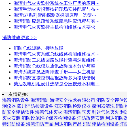
海湾电气火灾监控系统在工业厂房的应用···
海湾手动火灾报警按钮现场安装配置与布···
海湾G7系列智能探测器探测原理、选型···
海湾消防应急疏散系统应急响应流程与实···
海湾电气火灾监控主机检测维修技术要求
消防维修
更多 >>
消防总线短路、接地故障
海湾电气火灾系统总线线路检测维修技术···
海湾消防二总线回路故障排查与深度维修···
海湾消防总线模块通讯故障技术分析与整···
海湾系统常见故障排查手册——从主机告···
海湾消防直接控制盘报故障多为接线错误···
柴油发电机组设计选型是否应按最不利电···
友情链接:
海湾消防设备
海湾消防
海湾安全技术有限公司
消防安全评估
测仪器
四川消防检测设备
江苏消防检测仪器
探测器清洗
消防
防安全评估软件
海湾气体灭火
海湾消防气灭
利达气体灭火
利
灭火安装
消防设施维护保养检测设备
消防改造安装
利达消防
特消防设备
海湾消防产品
利达消防产品
消防评估检测设备
消