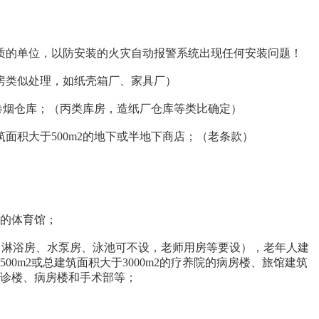
质的单位，以防安装的火灾自动报警系统出现任何安装问题！
厂房类似处理，如纸壳箱厂、家具厂）
的卷烟仓库；（丙类库房，造纸厂仓库等类比确定）
筑面积大于500m2的地下或半地下商店；（老条款）
个的体育馆；
间、淋浴房、水泵房、泳池可不设，老师用房等要设），老年人建
m2或总建筑面积大于3000m2的疗养院的病房楼、旅馆建筑
门诊楼、病房楼和手术部等；