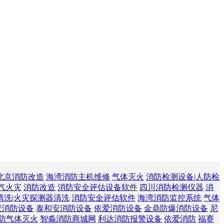
北京消防改造
海湾消防主机维修
气体灭火
消防检测设备|人防检
气火灾
消防改造
消防安全评估设备软件
四川消防检测仪器
消
清洗|火灾探测器清洗
消防安全评估软件
海湾消防监控系统
气体
安消防设备
泰和安消防设备
依爱消防设备
金鼎防爆消防设备
尼
防气体灭火
智淼消防商城网
利达消防报警设备
依爱消防
福赛