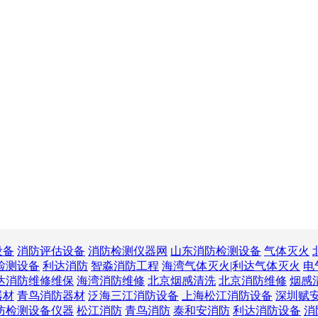
设备
消防评估设备
消防检测仪器网
山东消防检测设备
气体灭火
检测设备
利达消防
智淼消防工程
海湾气体灭火|利达气体灭火
电
达消防维修维保
海湾消防维修
北京烟感清洗
北京消防维修
烟感
器材
青鸟消防器材
泛海三江消防设备
上海松江消防设备
深圳赋
防检测设备仪器
松江消防
青鸟消防
泰和安消防
利达消防设备
消