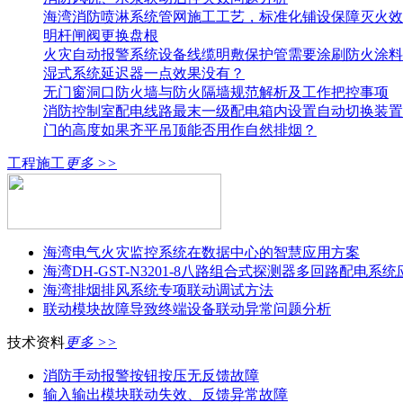
海湾消防喷淋系统管网施工工艺，标准化铺设保障灭火效
明杆闸阀更换盘根
火灾自动报警系统设备线缆明敷保护管需要涂刷防火涂料
湿式系统延迟器一点效果没有？
无门窗洞口防火墙与防火隔墙规范解析及工作把控事项
消防控制室配电线路最末一级配电箱内设置自动切换装置
门的高度如果齐平吊顶能否用作自然排烟？
工程施工
更多 >>
海湾电气火灾监控系统在数据中心的智慧应用方案
海湾DH-GST-N3201-8八路组合式探测器多回路配电系
海湾排烟排风系统专项联动调试方法
联动模块故障导致终端设备联动异常问题分析
技术资料
更多 >>
消防手动报警按钮按压无反馈故障
输入输出模块联动失效、反馈异常故障