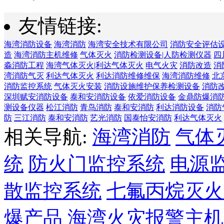
友情链接:
海湾消防设备
海湾消防
海湾安全技术有限公司
消防安全评估
造
海湾消防主机维修
气体灭火
消防检测设备|人防检测仪器
四
淼消防工程
海湾气体灭火|利达气体灭火
电气火灾
消防改造
消
湾消防气灭
利达气体灭火
利达消防维修维保
海湾消防维修
北
消防监控系统
气体灭火安装
消防设施维护保养检测设备
消防
深圳赋安消防设备
泰和安消防设备
依爱消防设备
金鼎防爆消
测设备仪器
松江消防
青鸟消防
泰和安消防
利达消防设备
消防
防
三江消防
泰和安消防
艺光消防
国泰怡安消防
利达气体灭火
相关导航:
海湾消防
气体
统
防火门监控系统
电源
散监控系统
七氟丙烷灭火
爆产品
海湾火灾报警主机