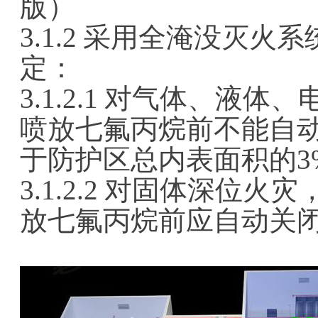
版）
3.1.2 采用全淹没灭
定：
3.1.2.1 对气体、液
喷放七氟丙烷前不能自
于防护区总内表面积的3
3.1.2.2 对固体深位
放七氟丙烷前应自动关