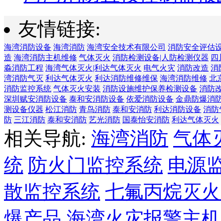
友情链接:
海湾消防设备
海湾消防
海湾安全技术有限公司
消防安全评估
造
海湾消防主机维修
气体灭火
消防检测设备|人防检测仪器
四
淼消防工程
海湾气体灭火|利达气体灭火
电气火灾
消防改造
消
湾消防气灭
利达气体灭火
利达消防维修维保
海湾消防维修
北
消防监控系统
气体灭火安装
消防设施维护保养检测设备
消防
深圳赋安消防设备
泰和安消防设备
依爱消防设备
金鼎防爆消
测设备仪器
松江消防
青鸟消防
泰和安消防
利达消防设备
消防
防
三江消防
泰和安消防
艺光消防
国泰怡安消防
利达气体灭火
相关导航:
海湾消防
气体
统
防火门监控系统
电源
散监控系统
七氟丙烷灭火
爆产品
海湾火灾报警主机