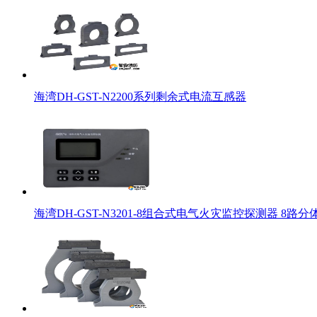
海湾DH-GST-N2200系列剩余式电流互感器
海湾DH-GST-N3201-8组合式电气火灾监控探测器 8路分