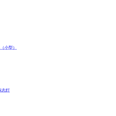
灯具（小型）
口标志灯