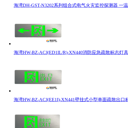
海湾DH-GST-N3202系列组合式电气火灾监控探测器 一温
海湾HW-BZ-ACJ(ED1IL/R)-XN440消防应急疏散标志
海湾HW-BZ-ACJ(EE1I)-XN441壁挂式小型单面疏散出