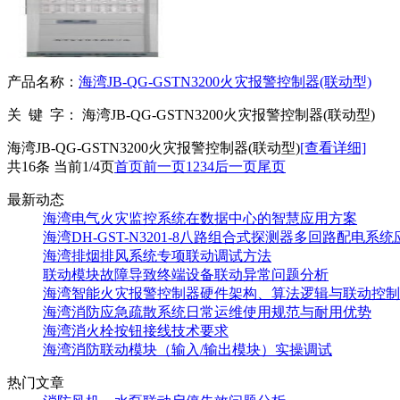
产品名称：
海湾JB-QG-GSTN3200火灾报警控制器(联动型)
关 键 字：
海湾JB-QG-GSTN3200火灾报警控制器(联动型)
海湾JB-QG-GSTN3200火灾报警控制器(联动型)
[查看详细]
共16条 当前1/4页
首页
前一页
1
2
3
4
后一页
尾页
最新动态
海湾电气火灾监控系统在数据中心的智慧应用方案
海湾DH-GST-N3201-8八路组合式探测器多回路配电系
海湾排烟排风系统专项联动调试方法
联动模块故障导致终端设备联动异常问题分析
海湾智能火灾报警控制器硬件架构、算法逻辑与联动控制
海湾消防应急疏散系统日常运维使用规范与耐用优势
海湾消火栓按钮接线技术要求
海湾消防联动模块（输入/输出模块）实操调试
热门文章