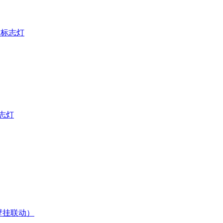
出口标志灯
标志灯
（壁挂联动）