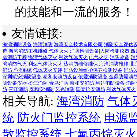
的技能和一流的服务！
友情链接:
海湾消防设备
海湾消防
海湾安全技术有限公司
消防安全评估
造
海湾消防主机维修
气体灭火
消防检测设备|人防检测仪器
四
淼消防工程
海湾气体灭火|利达气体灭火
电气火灾
消防改造
消
湾消防气灭
利达气体灭火
利达消防维修维保
海湾消防维修
北
消防监控系统
气体灭火安装
消防设施维护保养检测设备
消防
深圳赋安消防设备
泰和安消防设备
依爱消防设备
金鼎防爆消
测设备仪器
松江消防
青鸟消防
泰和安消防
利达消防设备
消防
防
三江消防
泰和安消防
艺光消防
国泰怡安消防
利达气体灭火
相关导航:
海湾消防
气体
统
防火门监控系统
电源
散监控系统
七氟丙烷灭火