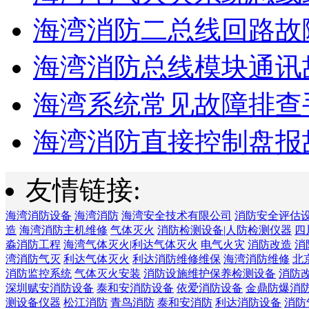
海湾消防二总线回路故障
海湾消防总线模块通讯故
海湾系统常见故障排查手
海湾消防直接控制盘报故
友情链接:
海湾消防设备
海湾消防
海湾安全技术有限公司
消防安全评估
造
海湾消防主机维修
气体灭火
消防检测设备|人防检测仪器
四
淼消防工程
海湾气体灭火|利达气体灭火
电气火灾
消防改造
消
湾消防气灭
利达气体灭火
利达消防维修维保
海湾消防维修
北
消防监控系统
气体灭火安装
消防设施维护保养检测设备
消防
深圳赋安消防设备
泰和安消防设备
依爱消防设备
金鼎防爆消
测设备仪器
松江消防
青鸟消防
泰和安消防
利达消防设备
消防