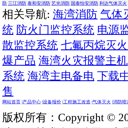
防
三江消防
泰和安消防
艺光消防
国泰怡安消防
利达气体灭火
相关导航:
海湾消防
气体
统
防火门监控系统
电源
散监控系统
七氟丙烷灭火
爆产品
海湾火灾报警主机
系统
海湾主电备电
下载
售
网站首页
|
产品中心
|
设备报价
|
工程施工改造
|
气体灭火
|
消防喷
版权所有：Copyright ©