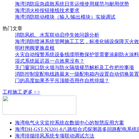
海湾消防应急疏散系统日常运维使用规范与耐用优势
海湾消火栓按钮接线技术要求
海湾消防联动模块（输入/输出模块）实操调试
热门文章
消防风机、水泵联动启停失效问题分析
海湾消防喷淋系统管网施工工艺，标准化铺设保障灭火效
明杆闸阀更换盘根
火灾自动报警系统设备线缆明敷保护管需要涂刷防火涂料
湿式系统延迟器一点效果没有？
无门窗洞口防火墙与防火隔墙规范解析及工作把控事项
消防控制室配电线路最末一级配电箱内设置自动切换装置
门的高度如果齐平吊顶能否用作自然排烟？
工程施工
更多 >>
海湾电气火灾监控系统在数据中心的智慧应用方案
海湾DH-GST-N3201-8八路组合式探测器多回路配电系
海湾排烟排风系统专项联动调试方法