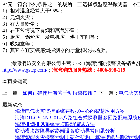
补充：符合下列条件之一的场所，宜选择点型感温探测器，不
1）相对湿度经常大于95%；
2）无烟火灾；
3）有大量粉尘；
4）在正常情况下有烟和蒸气滞留；
5）厨房、锅炉房、发电机房、烘干车间等；
6）吸烟室等；
7）其它不宜安装感烟探测器的厅堂和公共场所。
智淼君安（江苏）消防工程技术有限公司
http://www.gstcp.com/
海湾消防安全有限公司主营：GST海湾消防报警设备销售,消
http://www.gstcp.com/
；
海湾消防服务热线：4006-598-119
本页关键词：
上一篇：
如何正确使用海湾手动报警按钮？
下一篇：
电气火灾
最新动态
海湾电气火灾监控系统在数据中心的智慧应用方案
海湾DH-GST-N3201-8八路组合式探测器多回路配电系
海湾排烟排风系统专项联动调试方法
联动模块故障导致终端设备联动异常问题分析
海湾智能火灾报警控制器硬件架构、算法逻辑与联动控制