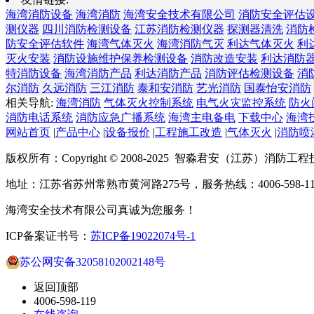
海湾消防设备
海湾消防
海湾安全技术有限公司
消防安全评估
测仪器
四川消防检测设备
江苏消防检测仪器
探测器清洗
消防
防安全评估软件
海湾气体灭火
海湾消防气灭
利达气体灭火
利
灭火安装
消防设施维护保养检测设备
消防改造安装
利达消防
特消防设备
海湾消防产品
利达消防产品
消防评估检测设备
消
尔消防
久远消防
三江消防
泰和安消防
艺光消防
国泰怡安消防
相关导航:
海湾消防
气体灭火控制系统
电气火灾监控系统
防火
消防电话系统
消防应急广播系统
海湾主电备电
下载中心
海湾
网站首页
|
产品中心
|
设备报价
|
工程施工改造
|
气体灭火
|
消防喷
版权所有：Copyright © 2008-2025 智淼君安（江苏）消防工
地址：江苏省苏州常熟市黄河路275号，服务热线：4006-598-11
海湾安全技术有限公司真诚为您服务！
ICP备案证书号：
苏ICP备19022074号-1
苏公网安备32058102002148号
返回顶部
4006-598-119