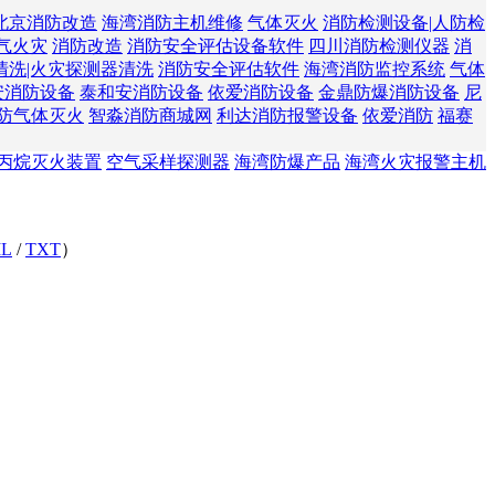
北京消防改造
海湾消防主机维修
气体灭火
消防检测设备|人防检
气火灾
消防改造
消防安全评估设备软件
四川消防检测仪器
消
清洗|火灾探测器清洗
消防安全评估软件
海湾消防监控系统
气体
安消防设备
泰和安消防设备
依爱消防设备
金鼎防爆消防设备
尼
防气体灭火
智淼消防商城网
利达消防报警设备
依爱消防
福赛
丙烷灭火装置
空气采样探测器
海湾防爆产品
海湾火灾报警主机
L
/
TXT
）