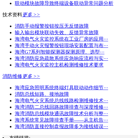
联动模块故障导致终端设备联动异常问题分析
技术资料
更多 >>
消防手动报警按钮按压无反馈故障
输入输出模块联动失效、反馈异常故障
海湾电气火灾监控系统在工业厂房的应用···
海湾手动火灾报警按钮现场安装配置与布···
海湾G7系列智能探测器探测原理、选型···
海湾消防应急疏散系统应急响应流程与实···
海湾电气火灾监控主机检测维修技术要求
消防维修
更多 >>
海湾应急照明系统终端灯具联动动作细节···
消防总线短路、接地故障
海湾电气火灾系统总线线路检测维修技术···
海湾消防二总线回路故障排查与深度维修···
海湾消防总线模块通讯故障技术分析与整···
海湾系统常见故障排查手册——从主机告···
海湾消防直接控制盘报故障多为接线错误···
友情链接: