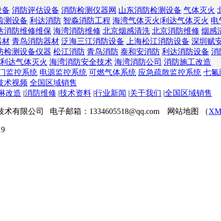
设备
消防评估设备
消防检测仪器网
山东消防检测设备
气体灭火
检测设备
利达消防
智淼消防工程
海湾气体灭火|利达气体灭火
电
达消防维修维保
海湾消防维修
北京烟感清洗
北京消防维修
烟感
器材
青鸟消防器材
泛海三江消防设备
上海松江消防设备
深圳赋
防检测设备仪器
松江消防
青鸟消防
泰和安消防
利达消防设备
消
利达气体灭火
海湾消防安全技术
海湾消防公司
消防施工改造
门监控系统
电源监控系统
可燃气体系统
应急疏散监控系统
七氟
技术视频
全国区域销售
淋改造
|
消防维修
|
技术资料
|
行业新闻
|
关于我们
|
全国区域销售
程技术有限公司 电子邮箱：1334605518@qq.com 网站地图 （
XM
9