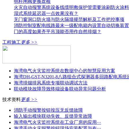
明杆闸阀更换盘根
火灾自动报警系统设备线缆明敷保护管需要涂刷防火涂料
湿式系统延迟器一点效果没有？
无门窗洞口防火墙与防火隔墙规范解析及工作把控事项
消防控制室配电线路最末一级配电箱内设置自动切换装置
门的高度如果齐平吊顶能否用作自然排烟？
工程施工
更多 >>
海湾电气火灾监控系统在数据中心的智慧应用方案
海湾DH-GST-N3201-8八路组合式探测器多回路配电系
海湾排烟排风系统专项联动调试方法
联动模块故障导致终端设备联动异常问题分析
技术资料
更多 >>
消防手动报警按钮按压无反馈故障
输入输出模块联动失效、反馈异常故障
海湾电气火灾监控系统在工业厂房的应用···
海湾手动火灾报警按钮现场安装配置与布···