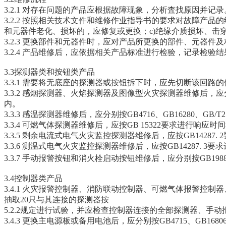
3.2.1 对存在问题的产品应根据故障现象，分析査找原因并记录
3.2.2 按照相关技术文件和维修作业指导书的要求对故障产
和元器件老化、损坏的，应修复或更换；c)绝缘介质损坏、击
3.2.3 更换部件和元器件时，应对产品所更换的部件、元器
3.2.4 产品维修后，应依据相关产品标准进行检验，记录检
3.3探测器类和按钮类产品
3.3.1 需要将无底座的探测器或按钮拆下时，应先切断该回路
3.3.2 感烟探测器、火焰探测器及图像型火灾探测器维修后，应
内。
3.3.3 感温探测器维修后，应分别按GB4716、GB16280、
3.3.4 可燃气体探测器维修后，应按GB 15322要求进行
3.3.5 剩余电流式电气火灾监控探测器维修后，应按GB142
3.3.6 测温式电气火灾监控探测器维修后，应按GB14287
3.3.7 手动报警按钮和消火栓启动按钮维修后，应分别按GB1
3.4控制器类产品
3.4.1 火灾报警控制器、消防联动控制器、可燃气体报警控制
抽取20只与其连接的探测器按
5.2.2规定进行试验，并应检查控制器连接的全部探测器、手
3.4.3 更换主电源板或备用电池后，应分别按GB4715、GB168