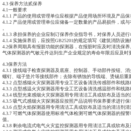
4.3 保养方法贰保养
4.1一般要求
4.1.1 产品的使用或管理单位应根据产品使用场所环境及产
4.1.2 产品使用或管理单位应储备一定数量的产品易损件，
。
4.1.3 承担保养的企业应制订保养作业指导书，对保养人员
4.1.4 实施保养后，应按照GB25201的规定填写《建筑消防
4.2保养周期具有报脏功能的探测器，在报脏时应及时淸洗保
气体探测器的气敏元件达到生产企业规定的寿命年限后应及时
4.3保养方法
4.3.1 接线端子检查探测器及底座、控制器、手动部件按
螺钉、端子垫片等接线部件；去除有锈蚀的导线端、烫锡后重
4.3.2 点型感烟火灾探测器用专业工艺设备清洗传感部件
4.3.3 点型感温火灾探测器用专业工艺设备清洗感温部件
4.3.4 线型光束感烟火灾探测器用专用淸洁工具或软布及适
4.3.5 吸气式感烟火灾探测器应按照产品说明书保养要求进
4.3.6 点型火焰探测器用专用清洁工具或软布及适当的清洁剂
4.3.7 可燃气体探测器使用标准气体检测可燃气体探测器的
值。
4.3.8 剩余电流式电气火灾监控探测器用专用淸洁工具或软