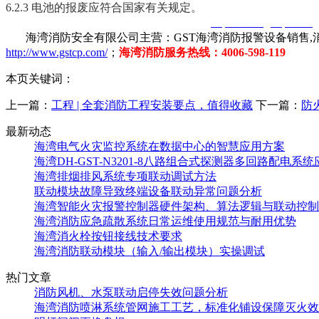
6.2.3 电池的报废应符合国家有关规定。
智淼君安（江苏）消防工程技术有限公司
http://www.gstcp.com/
海湾消防安全有限公司主营：GST海湾消防报警设备销售,消
http://www.gstcp.com/
；
海湾消防服务热线：4006-598-119
本页关键词：
上一篇：
工程 | 全套消防工程安装要点，值得收藏
下一篇：
防
最新动态
海湾电气火灾监控系统在数据中心的智慧应用方案
海湾DH-GST-N3201-8八路组合式探测器多回路配电系
海湾排烟排风系统专项联动调试方法
联动模块故障导致终端设备联动异常问题分析
海湾智能火灾报警控制器硬件架构、算法逻辑与联动控制
海湾消防应急疏散系统日常运维使用规范与耐用优势
海湾消火栓按钮接线技术要求
海湾消防联动模块（输入/输出模块）实操调试
热门文章
消防风机、水泵联动启停失效问题分析
海湾消防喷淋系统管网施工工艺，标准化铺设保障灭火效