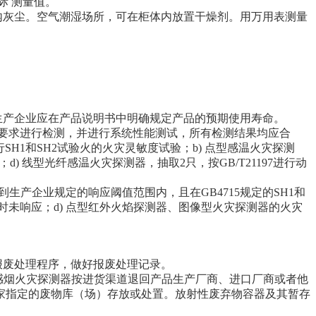
际 测量值。
体内灰尘。空气潮湿场所，可在柜体内放置干燥剂。用万用表测量
。生产企业应在产品说明书中明确规定产品的预期使用寿命。
检要求进行检测，并进行系统性能测试，所有检测结果均应合
SH1和SH2试验火的火灾灵敏度试验；b) 点型感温火灾探测
d) 线型光纤感温火灾探测器，抽取2只，按GB/T21197进行动
到生产企业规定的响应阈值范围内，且在GB4715规定的SH1和
值时未响应；d) 点型红外火焰探测器、图像型火灾探测器的火灾
品报废处理程序，做好报废处理记录。
离子感烟火灾探测器按进货渠道退回产品生产厂商、进口厂商或者他
家指定的废物库（场）存放或处置。放射性废弃物容器及其暂存