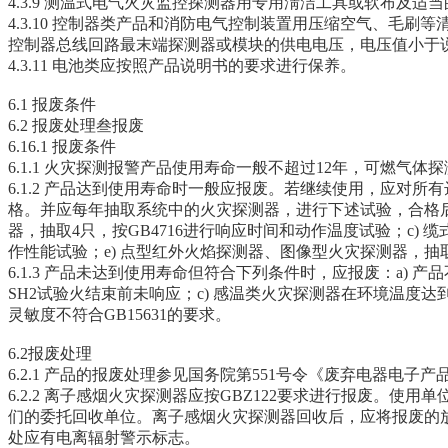
4.3.9 测温式电气火灾监控探测器用专用淸洁工具或软布及
4.3.10 控制器类产品和消防电气控制装置用压缩空气、
控制器总线回路最末端探测器或模块的供电电压，电压值小于
4.3.11 电池类应按照产品说明书的要求进行保养。
6.1 报废条件
6.2 报废处理叁报废
6.16.1 报废条件
6.1.1 火灾探测报警产品使用寿命一般不超过12年，可燃
6.1.2 产品达到使用寿命时一般应报废。若继续使用，应
格。并应每年抽取系统中的火灾探测器，进行下述试验，合格后方可
器，抽取4只，按GB4716进行响应时间和动作温度试验；c) 缆
作性能试验；e) 点型红外火焰探测器、图像型火灾探测器，抽取
6.1.3 产品未达到使用寿命但符合下列条件时，应报废：a) 
SH2试验火结束前未响应；c) 感温类火灾探测器在环境温度达
灵敏度不符合GB15631的要求。
6.2报废处理
6.2.1 产品的报废处理参见国务院第551号令《废弃电器
6.2.2 离子感烟火灾探测器应按GBZ122要求进行报废
们的委托回收单位。离子感烟火灾探测器回收后，应将报废的
处应有电离辐射警示标志。