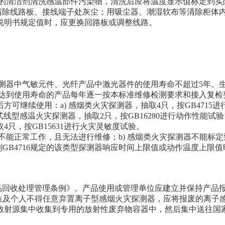
适当的清洁剂清洗感温部件污染物，清洗后应将温度显示值标定到实
毛刷等清除线路板、接线端子处灰尘；用吸尘器、潮湿软布等清除柜
说明书规定值时，应更换回路板或调整线路。
气体探测器中气敏元件、光纤产品中激光器件的使用寿命不超过5年
对所有达到使用寿命的产品每年逐一按本标准维修检测要求和接入复
继续使用：a) 感烟类火灾探测器，抽取4只，按GB4715进行
式线型感温火灾探测器，抽取2只，按GB16280进行动作性能试验；
4只，按GB15631进行火灾灵敏度试验。
产品不能正常工作，且无法进行维修；b) 感烟类火灾探测器不能标定
到GB4716规定的该类型探测器响应时间上限值或动作温度上限
电子产品回收处理管理条例》。产品使用或管理单位应建立并保持产
。使用单位及个人不得任意弃置离子型感烟火灾探测器，应将报废的
放射源集中收集到专用的放射性废弃物容器中，然后集中送往国