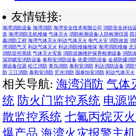
友情链接:
海湾消防设备
海湾消防
海湾安全技术有限公司
消防安全评估
造
海湾消防主机维修
气体灭火
消防检测设备|人防检测仪器
四
淼消防工程
海湾气体灭火|利达气体灭火
电气火灾
消防改造
消
湾消防气灭
利达气体灭火
利达消防维修维保
海湾消防维修
北
消防监控系统
气体灭火安装
消防设施维护保养检测设备
消防
深圳赋安消防设备
泰和安消防设备
依爱消防设备
金鼎防爆消
测设备仪器
松江消防
青鸟消防
泰和安消防
利达消防设备
消防
防
三江消防
泰和安消防
艺光消防
国泰怡安消防
利达气体灭火
相关导航:
海湾消防
气体
统
防火门监控系统
电源
散监控系统
七氟丙烷灭火
爆产品
海湾火灾报警主机