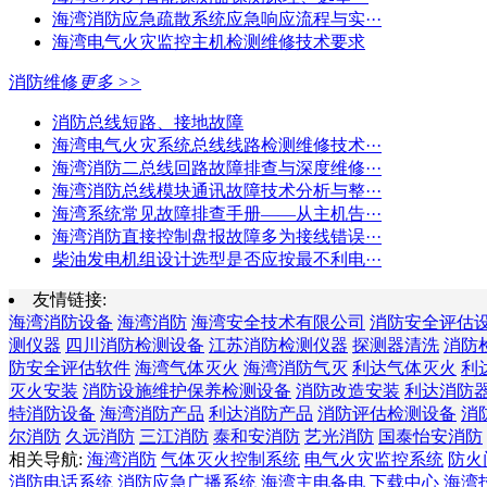
海湾消防应急疏散系统应急响应流程与实···
海湾电气火灾监控主机检测维修技术要求
消防维修
更多 >>
消防总线短路、接地故障
海湾电气火灾系统总线线路检测维修技术···
海湾消防二总线回路故障排查与深度维修···
海湾消防总线模块通讯故障技术分析与整···
海湾系统常见故障排查手册——从主机告···
海湾消防直接控制盘报故障多为接线错误···
柴油发电机组设计选型是否应按最不利电···
友情链接:
海湾消防设备
海湾消防
海湾安全技术有限公司
消防安全评估
测仪器
四川消防检测设备
江苏消防检测仪器
探测器清洗
消防
防安全评估软件
海湾气体灭火
海湾消防气灭
利达气体灭火
利
灭火安装
消防设施维护保养检测设备
消防改造安装
利达消防
特消防设备
海湾消防产品
利达消防产品
消防评估检测设备
消
尔消防
久远消防
三江消防
泰和安消防
艺光消防
国泰怡安消防
相关导航:
海湾消防
气体灭火控制系统
电气火灾监控系统
防火
消防电话系统
消防应急广播系统
海湾主电备电
下载中心
海湾