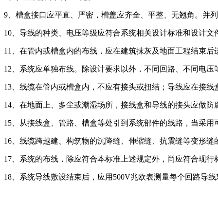
9、槽盒接口应平直、严密，槽盖应齐全、平整、无翘角。并
10、导线的种类、电压等级应符合系统相关设计标准和设计文
11、在管内或槽盒内的布线，应在建筑抹灰及地面工程结束后
12、系统应单独布线。除设计要求以外，不同回路、不同电
13、线缆在管内或槽盒内，不应有接头或扭结；导线应在接线
14、在地面上、多尘或潮湿场所，接线盒和导线的接头应做防
15、从接线盒、管路、槽盒等处引到系统部件的线路，当采用
16、线缆跨越建、构筑物的沉降缝、伸缩缝、抗震缝等变形缝
17、系统的布线，除应符合本标准上述规定外，尚应符合现行标
18、系统导线敷设结束后，应用500V兆欧表测量每个回路导