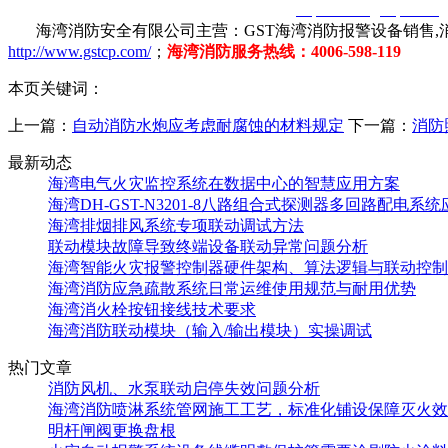
智淼君安（江苏）消防工程技术有限公司
http://www.gstcp.com/
海湾消防安全有限公司主营：GST海湾消防报警设备销售,消
http://www.gstcp.com/
；
海湾消防服务热线：4006-598-119
本页关键词：
上一篇：
自动消防水炮应考虑耐腐蚀的材料规定
下一篇：
消防
最新动态
海湾电气火灾监控系统在数据中心的智慧应用方案
海湾DH-GST-N3201-8八路组合式探测器多回路配电系
海湾排烟排风系统专项联动调试方法
联动模块故障导致终端设备联动异常问题分析
海湾智能火灾报警控制器硬件架构、算法逻辑与联动控制
海湾消防应急疏散系统日常运维使用规范与耐用优势
海湾消火栓按钮接线技术要求
海湾消防联动模块（输入/输出模块）实操调试
热门文章
消防风机、水泵联动启停失效问题分析
海湾消防喷淋系统管网施工工艺，标准化铺设保障灭火效
明杆闸阀更换盘根