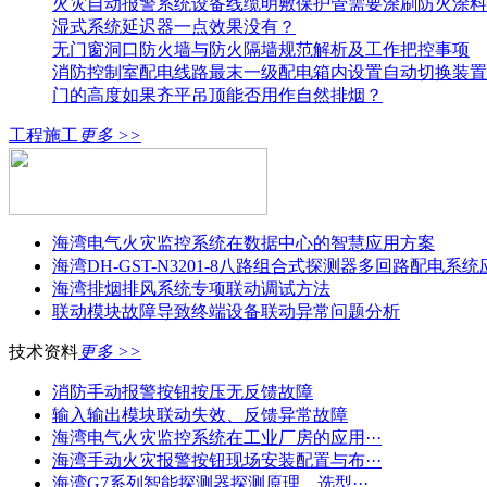
火灾自动报警系统设备线缆明敷保护管需要涂刷防火涂料
湿式系统延迟器一点效果没有？
无门窗洞口防火墙与防火隔墙规范解析及工作把控事项
消防控制室配电线路最末一级配电箱内设置自动切换装置
门的高度如果齐平吊顶能否用作自然排烟？
工程施工
更多 >>
海湾电气火灾监控系统在数据中心的智慧应用方案
海湾DH-GST-N3201-8八路组合式探测器多回路配电系
海湾排烟排风系统专项联动调试方法
联动模块故障导致终端设备联动异常问题分析
技术资料
更多 >>
消防手动报警按钮按压无反馈故障
输入输出模块联动失效、反馈异常故障
海湾电气火灾监控系统在工业厂房的应用···
海湾手动火灾报警按钮现场安装配置与布···
海湾G7系列智能探测器探测原理、选型···