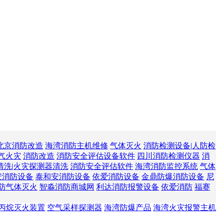
北京消防改造
海湾消防主机维修
气体灭火
消防检测设备|人防检
气火灾
消防改造
消防安全评估设备软件
四川消防检测仪器
消
清洗|火灾探测器清洗
消防安全评估软件
海湾消防监控系统
气体
安消防设备
泰和安消防设备
依爱消防设备
金鼎防爆消防设备
尼
防气体灭火
智淼消防商城网
利达消防报警设备
依爱消防
福赛
丙烷灭火装置
空气采样探测器
海湾防爆产品
海湾火灾报警主机