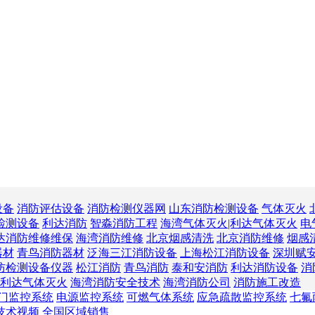
设备
消防评估设备
消防检测仪器网
山东消防检测设备
气体灭火
检测设备
利达消防
智淼消防工程
海湾气体灭火|利达气体灭火
电
达消防维修维保
海湾消防维修
北京烟感清洗
北京消防维修
烟感
器材
青鸟消防器材
泛海三江消防设备
上海松江消防设备
深圳赋
防检测设备仪器
松江消防
青鸟消防
泰和安消防
利达消防设备
消
利达气体灭火
海湾消防安全技术
海湾消防公司
消防施工改造
门监控系统
电源监控系统
可燃气体系统
应急疏散监控系统
七氟
技术视频
全国区域销售