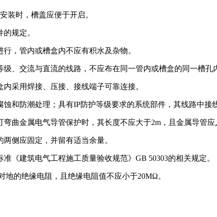
列安装时，槽盖应便于开启。
件的规定。
进行，管内或槽盒内不应有积水及杂物。
压等级、交流与直流的线路，不应布在同一管内或槽盒的同一槽孔
盒内采用焊接、压接、接线端子可靠连接。
腐蚀和防潮处理；具有IP防护等级要求的系统部件，其线路中接
可弯曲金属电气导管保护时，其长度不应大于2m，且金属导管应
的两侧应固定，并留有适当余量。
准《建筑电气工程施工质量验收规范》GB 50303的相关规定。
线对地的绝缘电阻，且绝缘电阻值不应小于20MΩ。