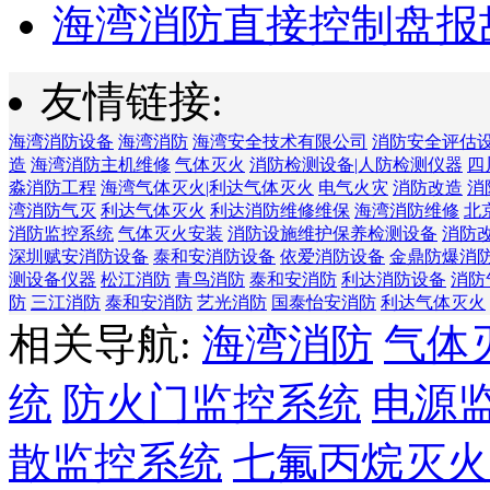
海湾消防直接控制盘报故
友情链接:
海湾消防设备
海湾消防
海湾安全技术有限公司
消防安全评估
造
海湾消防主机维修
气体灭火
消防检测设备|人防检测仪器
四
淼消防工程
海湾气体灭火|利达气体灭火
电气火灾
消防改造
消
湾消防气灭
利达气体灭火
利达消防维修维保
海湾消防维修
北
消防监控系统
气体灭火安装
消防设施维护保养检测设备
消防
深圳赋安消防设备
泰和安消防设备
依爱消防设备
金鼎防爆消
测设备仪器
松江消防
青鸟消防
泰和安消防
利达消防设备
消防
防
三江消防
泰和安消防
艺光消防
国泰怡安消防
利达气体灭火
相关导航:
海湾消防
气体
统
防火门监控系统
电源
散监控系统
七氟丙烷灭火