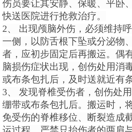
伤员要让其安静、保暖、平卧、
快送医院进行抢救治疗。
2、 出现颅脑外伤，必须维持
一侧，以防舌根下坠或分泌物
者，应初步固定后再搬运。偶
脑损伤症状出现，创伤处用消
或布条包扎后，及时送就近有
3、 发现脊椎受伤者，创伤处
绷带或布条包扎后。搬运时，
免受伤的脊椎移位、断裂造成
运过程，严禁只抬伤者的两肩