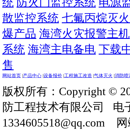
统
防火门监控系统
电源
散监控系统
七氟丙烷灭火
爆产品
海湾火灾报警主机
系统
海湾主电备电
下载
售
网站首页
|
产品中心
|
设备报价
|
工程施工改造
|
气体灭火
|
消防喷
版权所有：Copyright ©
防工程技术有限公司 电
1334605518@qq.com