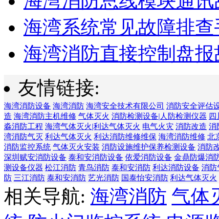
海湾消防总线模块通讯故
海湾系统常见故障排查手
海湾消防直接控制盘报故
友情链接:
海湾消防设备
海湾消防
海湾安全技术有限公司
消防安全评估
造
海湾消防主机维修
气体灭火
消防检测设备|人防检测仪器
四
淼消防工程
海湾气体灭火|利达气体灭火
电气火灾
消防改造
消
湾消防气灭
利达气体灭火
利达消防维修维保
海湾消防维修
北
消防监控系统
气体灭火安装
消防设施维护保养检测设备
消防
深圳赋安消防设备
泰和安消防设备
依爱消防设备
金鼎防爆消
测设备仪器
松江消防
青鸟消防
泰和安消防
利达消防设备
消防
防
三江消防
泰和安消防
艺光消防
国泰怡安消防
利达气体灭火
相关导航:
海湾消防
气体