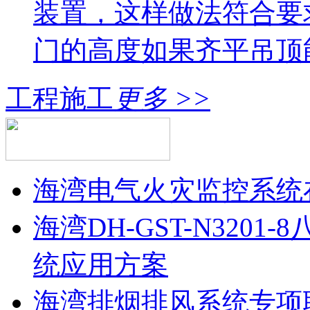
装置，这样做法符合要
门的高度如果齐平吊顶
工程施工
更多 >>
海湾电气火灾监控系统
海湾DH-GST-N320
统应用方案
海湾排烟排风系统专项