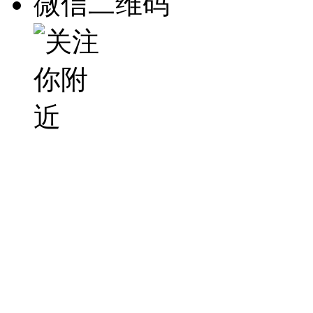
微信二维码