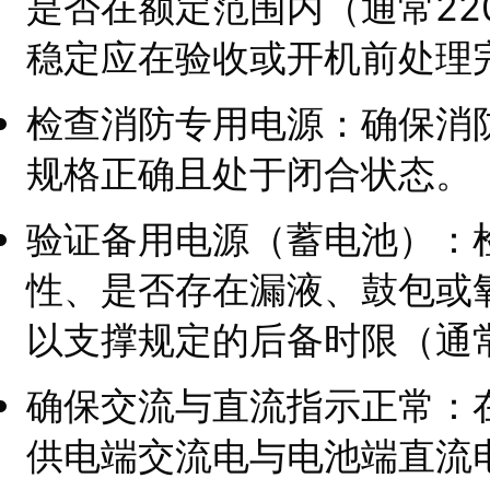
是否在额定范围内（通常22
稳定应在验收或开机前处理
检查消防专用电源：确保消
规格正确且处于闭合状态。
验证备用电源（蓄电池）：
性、是否存在漏液、鼓包或
以支撑规定的后备时限（通
确保交流与直流指示正常：
供电端交流电与电池端直流