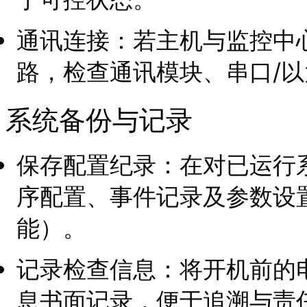
通讯连接：若主机与监控中
路，检查通讯模块、串口/
系统备份与记录
保存配置纪录：在对已运行
序配置、事件记录及参数设
能）。
记录检查信息：将开机前的
息书面记录，便于追溯与责