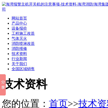
网站首页
产品中心
设备报价
工程施工改造
气体灭火
消防喷淋改造
消防维修
技术资料
行业新闻
关于我们
全国区域销售
技术资料
您的位置：
首页
>>
技术资