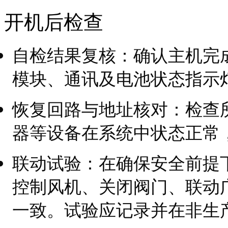
开机后检查
自检结果复核：确认主机完
模块、通讯及电池状态指示
恢复回路与地址核对：检查
器等设备在系统中状态正常，
联动试验：在确保安全前提
控制风机、关闭阀门、联动
一致。试验应记录并在非生