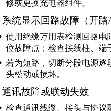
修或更换充电器组件。
系统显示回路故障（开路
使用绝缘万用表检测回路电
位故障点；检查接线柱、端
若为短路，切断分段电源逐
头松动或损坏。
通讯故障或联动失效
检查通讯线缆、接头与协议配