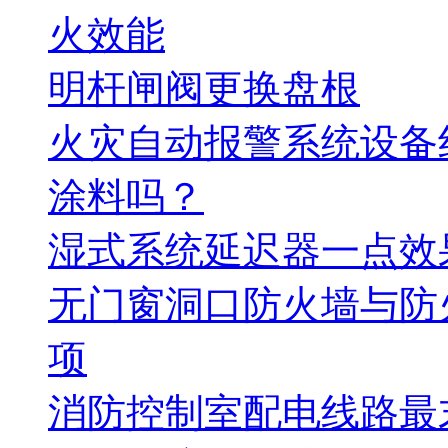
火效能
明杆闸阀更换盘根
火灾自动报警系统设备
涂料吗？
湿式系统延迟器一点效
无门窗洞口防火墙与防
项
消防控制室配电线路最