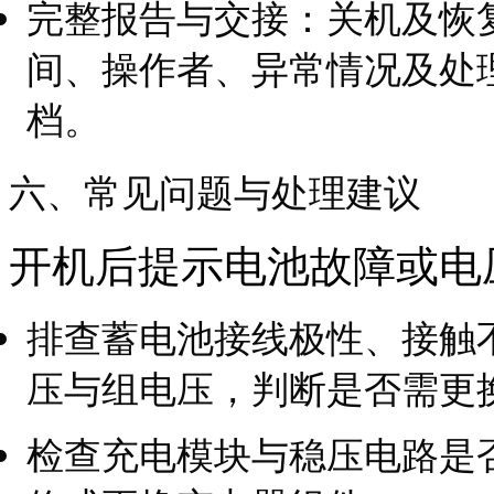
完整报告与交接：关机及恢
间、操作者、异常情况及处
档。
六、常见问题与处理建议
开机后提示电池故障或电
排查蓄电池接线极性、接触
压与组电压，判断是否需更
检查充电模块与稳压电路是