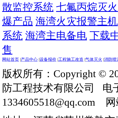
散监控系统
七氟丙烷灭火
爆产品
海湾火灾报警主机
系统
海湾主电备电
下载
售
网站首页
|
产品中心
|
设备报价
|
工程施工改造
|
气体灭火
|
消防喷
版权所有：Copyright ©
防工程技术有限公司 电
1334605518@qq.com