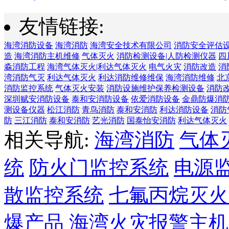
友情链接:
海湾消防设备
海湾消防
海湾安全技术有限公司
消防安全评估
造
海湾消防主机维修
气体灭火
消防检测设备|人防检测仪器
四
淼消防工程
海湾气体灭火|利达气体灭火
电气火灾
消防改造
消
湾消防气灭
利达气体灭火
利达消防维修维保
海湾消防维修
北
消防监控系统
气体灭火安装
消防设施维护保养检测设备
消防
深圳赋安消防设备
泰和安消防设备
依爱消防设备
金鼎防爆消
测设备仪器
松江消防
青鸟消防
泰和安消防
利达消防设备
消防
防
三江消防
泰和安消防
艺光消防
国泰怡安消防
利达气体灭火
相关导航:
海湾消防
气体
统
防火门监控系统
电源
散监控系统
七氟丙烷灭火
爆产品
海湾火灾报警主机