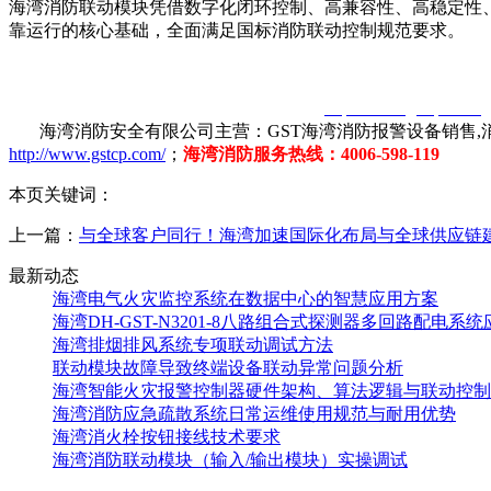
海湾消防联动模块凭借数字化闭环控制、高兼容性、高稳定性
靠运行的核心基础，全面满足国标消防联动控制规范要求。
智淼君安（江苏）消防工程技术有限公司
http://www.gstcp.com/
海湾消防安全有限公司主营：GST海湾消防报警设备销售,消
http://www.gstcp.com/
；
海湾消防服务热线：4006-598-119
本页关键词：
上一篇：
与全球客户同行！海湾加速国际化布局与全球供应链
最新动态
海湾电气火灾监控系统在数据中心的智慧应用方案
海湾DH-GST-N3201-8八路组合式探测器多回路配电系
海湾排烟排风系统专项联动调试方法
联动模块故障导致终端设备联动异常问题分析
海湾智能火灾报警控制器硬件架构、算法逻辑与联动控制
海湾消防应急疏散系统日常运维使用规范与耐用优势
海湾消火栓按钮接线技术要求
海湾消防联动模块（输入/输出模块）实操调试