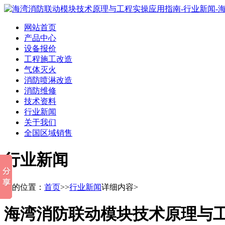
网站首页
产品中心
设备报价
工程施工改造
气体灭火
消防喷淋改造
消防维修
技术资料
行业新闻
关于我们
全国区域销售
行业新闻
您的位置：
首页
>>
行业新闻
详细内容>
海湾消防联动模块技术原理与