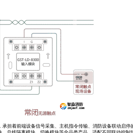
，承担着前端设备信号采集、主机指令传输、消防设备联动启停
模块、总线隔离模块、切换模块等全品类产品，适配不同联动控制