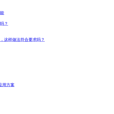
能
吗？
，这样做法符合要求吗？
统应用方案