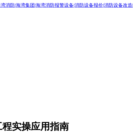
工程实操应用指南