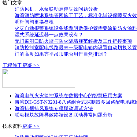
热门文章
消防风机、水泵联动启停失效问题分析
海湾消防喷淋系统管网施工工艺，标准化铺设保障灭火效
明杆闸阀更换盘根
火灾自动报警系统设备线缆明敷保护管需要涂刷防火涂料
湿式系统延迟器一点效果没有？
无门窗洞口防火墙与防火隔墙规范解析及工作把控事项
消防控制室配电线路最末一级配电箱内设置自动切换装置
门的高度如果齐平吊顶能否用作自然排烟？
工程施工
更多 >>
海湾电气火灾监控系统在数据中心的智慧应用方案
海湾DH-GST-N3201-8八路组合式探测器多回路配电系
海湾排烟排风系统专项联动调试方法
联动模块故障导致终端设备联动异常问题分析
技术资料
更多 >>