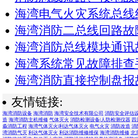
海湾电气火灾系统总线线
海湾消防二总线回路故障
海湾消防总线模块通讯故
海湾系统常见故障排查手
海湾消防直接控制盘报故
友情链接:
海湾消防设备
海湾消防
海湾安全技术有限公司
消防安全评估
造
海湾消防主机维修
气体灭火
消防检测设备|人防检测仪器
四
淼消防工程
海湾气体灭火|利达气体灭火
电气火灾
消防改造
消
湾消防气灭
利达气体灭火
利达消防维修维保
海湾消防维修
北