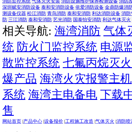
消防监控系统
气体灭火安装
消防设施维护保养检测设备
消防
深圳赋安消防设备
泰和安消防设备
依爱消防设备
金鼎防爆消
测设备仪器
松江消防
青鸟消防
泰和安消防
利达消防设备
消防
防
三江消防
泰和安消防
艺光消防
国泰怡安消防
利达气体灭火
相关导航:
海湾消防
气体
统
防火门监控系统
电源
散监控系统
七氟丙烷灭火
爆产品
海湾火灾报警主机
系统
海湾主电备电
下载
售
网站首页
|
产品中心
|
设备报价
|
工程施工改造
|
气体灭火
|
消防喷