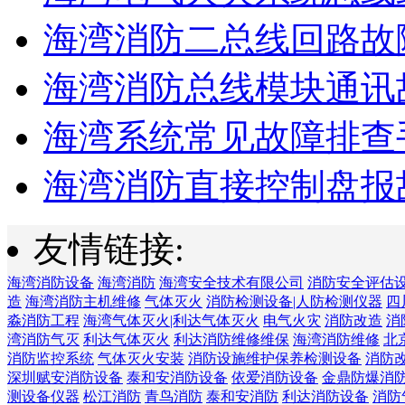
海湾消防二总线回路故障
海湾消防总线模块通讯故
海湾系统常见故障排查手
海湾消防直接控制盘报故
友情链接:
海湾消防设备
海湾消防
海湾安全技术有限公司
消防安全评估
造
海湾消防主机维修
气体灭火
消防检测设备|人防检测仪器
四
淼消防工程
海湾气体灭火|利达气体灭火
电气火灾
消防改造
消
湾消防气灭
利达气体灭火
利达消防维修维保
海湾消防维修
北
消防监控系统
气体灭火安装
消防设施维护保养检测设备
消防
深圳赋安消防设备
泰和安消防设备
依爱消防设备
金鼎防爆消
测设备仪器
松江消防
青鸟消防
泰和安消防
利达消防设备
消防