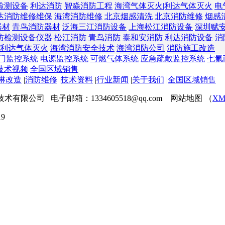
检测设备
利达消防
智淼消防工程
海湾气体灭火|利达气体灭火
电
达消防维修维保
海湾消防维修
北京烟感清洗
北京消防维修
烟感
器材
青鸟消防器材
泛海三江消防设备
上海松江消防设备
深圳赋
防检测设备仪器
松江消防
青鸟消防
泰和安消防
利达消防设备
消
利达气体灭火
海湾消防安全技术
海湾消防公司
消防施工改造
门监控系统
电源监控系统
可燃气体系统
应急疏散监控系统
七氟
技术视频
全国区域销售
淋改造
|
消防维修
|
技术资料
|
行业新闻
|
关于我们
|
全国区域销售
程技术有限公司 电子邮箱：1334605518@qq.com 网站地图 （
XM
9