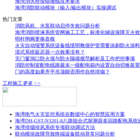
海湾消火栓按钮接线技术要求
海湾消防联动模块（输入/输出模块）实操调试
热门文章
消防风机、水泵联动启停失效问题分析
海湾消防喷淋系统管网施工工艺，标准化铺设保障灭火效
明杆闸阀更换盘根
火灾自动报警系统设备线缆明敷保护管需要涂刷防火涂料
湿式系统延迟器一点效果没有？
无门窗洞口防火墙与防火隔墙规范解析及工作把控事项
消防控制室配电线路最末一级配电箱内设置自动切换装置
门的高度如果齐平吊顶能否用作自然排烟？
工程施工
更多 >>
海湾电气火灾监控系统在数据中心的智慧应用方案
海湾DH-GST-N3201-8八路组合式探测器多回路配电系
海湾排烟排风系统专项联动调试方法
联动模块故障导致终端设备联动异常问题分析