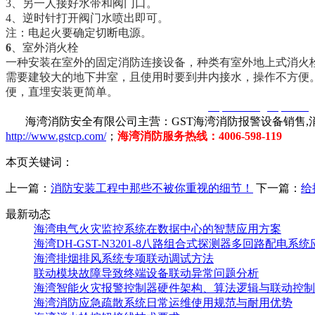
3、另一人接好水带和阀门口。
4、逆时针打开阀门水喷出即可。
注：电起火要确定切断电源。
6
、室外消火栓
一种安装在室外的固定消防连接设备，种类有室外地上式消火栓
需要建较大的地下井室，且使用时要到井内接水，操作不方便。
便，直埋安装更简单。
智淼君安（江苏）消防工程技术有限公司
http://www.gstcp.com/
海湾消防安全有限公司主营：GST海湾消防报警设备销售,消
http://www.gstcp.com/
；
海湾消防服务热线：4006-598-119
本页关键词：
上一篇：
消防安装工程中那些不被你重视的细节！
下一篇：
给
最新动态
海湾电气火灾监控系统在数据中心的智慧应用方案
海湾DH-GST-N3201-8八路组合式探测器多回路配电系
海湾排烟排风系统专项联动调试方法
联动模块故障导致终端设备联动异常问题分析
海湾智能火灾报警控制器硬件架构、算法逻辑与联动控制
海湾消防应急疏散系统日常运维使用规范与耐用优势