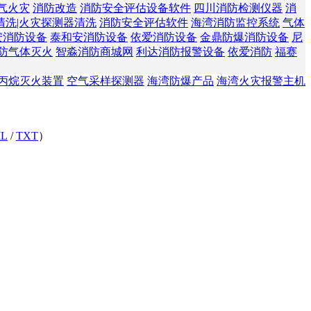
气火灾
消防改造
消防安全评估设备软件
四川消防检测仪器
消
清洗|火灾探测器清洗
消防安全评估软件
海湾消防监控系统
气体
安消防设备
泰和安消防设备
依爱消防设备
金鼎防爆消防设备
尼
防气体灭火
智淼消防商城网
利达消防报警设备
依爱消防
福赛
丙烷灭火装置
空气采样探测器
海湾防爆产品
海湾火灾报警主机
L
/
TXT
）