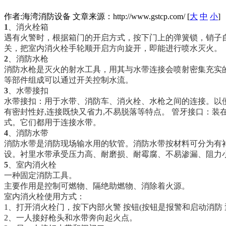
作者:海湾消防设备 文章来源：http://www.gstcp.com/ [
大
中
小
]
1
、消火栓箱
遇有火警时，根据箱门的开启方式，按下门上的弹簧锁，销子
关，把室内消火栓手轮顺开启方向旋开，即能进行喷水灭火。
2
、消防水枪
消防水枪是灭火的射水工具，用其与水带连接会喷射密集充实
等部件组成可以通过开关控制水流。
3
、水带接扣
水带接扣：用于水带、消防车、消火栓、水枪之间的连接。以便
有密封性好,连接既快又省力,不易脱落等特点。 管牙接口：
式。它们都用于连接水带。
4
、消防水带
消防水带是消防现场输水用的软管。消防水带按材料可分为有
设。衬里水带承受压力高、耐磨损、耐霉腐、不易渗漏、阻力
5
、室内消火栓
一种固定消防工具。
主要作用是控制可燃物、隔绝助燃物、消除着火源。
室内消火栓使用方式：
1、打开消火栓门，按下内部火警 按钮(按钮是报警和启动消防 
2、一人接好枪头和水带奔向起火点。