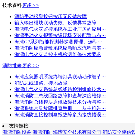
技术资料
更多 >>
消防手动报警按钮按压无反馈故障
输入输出模块联动失效、反馈异常故障
海湾电气火灾监控系统在工业厂房的应用···
海湾手动火灾报警按钮现场安装配置与布···
海湾G7系列智能探测器探测原理、选型···
海湾消防应急疏散系统应急响应流程与实···
海湾电气火灾监控主机检测维修技术要求
消防维修
更多 >>
海湾应急照明系统终端灯具联动动作细节···
消防总线短路、接地故障
海湾电气火灾系统总线线路检测维修技术···
海湾消防二总线回路故障排查与深度维修···
海湾消防总线模块通讯故障技术分析与整···
海湾系统常见故障排查手册——从主机告···
海湾消防直接控制盘报故障多为接线错误···
友情链接:
海湾消防设备
海湾消防
海湾安全技术有限公司
消防安全评估