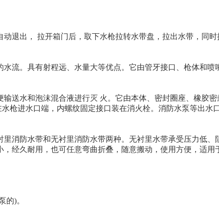
自动退出， 拉开箱门后，取下水枪拉转水带盘，拉出水带，同时
的水流。具有射程远、水量大等优点。它由管牙接口、枪体和喷
输送水和泡沫混合液进行灭 火。它由本体、密封圈座、橡胶密封
装在水枪进水口端，内螺纹固定接口装在消火栓。消防水泵等出水
衬里消防水带和无衬里消防水带两种。无衬里水带承受压力低、
小，经久耐用，也可任意弯曲折叠，随意搬动，使用方便，适用
泵的)。