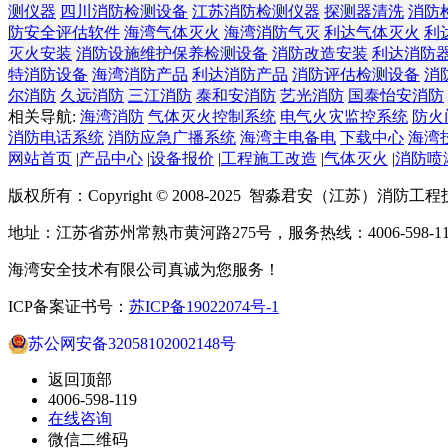
测仪器
四川消防检测设备
江苏消防检测仪器
探测器清洗
消防
防安全评估软件
海湾气体灭火
海湾消防气灭
利达气体灭火
利
灭火安装
消防设施维护保养检测设备
消防改造安装
利达消防
特消防设备
海湾消防产品
利达消防产品
消防评估检测设备
消
尔消防
久远消防
三江消防
泰和安消防
艺光消防
国泰怡安消防
相关导航:
海湾消防
气体灭火控制系统
电气火灾监控系统
防火
消防电话系统
消防应急广播系统
海湾主电备电
下载中心
海湾
网站首页
|
产品中心
|
设备报价
|
工程施工改造
|
气体灭火
|
消防喷
版权所有：Copyright © 2008-2025 智淼君安（江苏）消防工
地址：江苏省苏州常熟市黄河路275号，服务热线：4006-598-11
海湾安全技术有限公司真诚为您服务！
ICP备案证书号：
苏ICP备19022074号-1
苏公网安备32058102002148号
返回顶部
4006-598-119
在线咨询
微信二维码