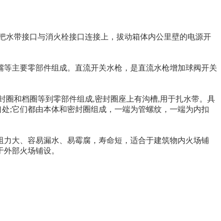
把水带接口与消火栓接口连接上，拔动箱体内公里壁的电源开
嘴等主要零部件组成。直流开关水枪，是直流水枪增加球阀开关
圈和档圈等到零部件组成,密封圈座上有沟槽,用于扎水带。具
口处;它们都由本体和密封圈组成，一端为管螺纹，一端为内扣
阻力大、容易漏水、易霉腐，寿命短，适合于建筑物内火场铺
于外部火场铺设。