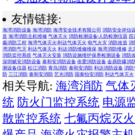
友情链接:
海湾消防设备
海湾消防
海湾安全技术有限公司
消防安全评估
造
海湾消防主机维修
气体灭火
消防检测设备|人防检测仪器
四
淼消防工程
海湾气体灭火|利达气体灭火
电气火灾
消防改造
消
湾消防气灭
利达气体灭火
利达消防维修维保
海湾消防维修
北
消防监控系统
气体灭火安装
消防设施维护保养检测设备
消防
深圳赋安消防设备
泰和安消防设备
依爱消防设备
金鼎防爆消
测设备仪器
松江消防
青鸟消防
泰和安消防
利达消防设备
消防
防
三江消防
泰和安消防
艺光消防
国泰怡安消防
利达气体灭火
相关导航:
海湾消防
气体
统
防火门监控系统
电源
散监控系统
七氟丙烷灭火
爆产品
海湾火灾报警主机