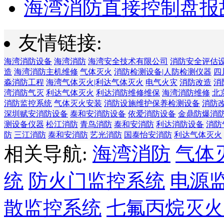
海湾消防直接控制盘报故
友情链接:
海湾消防设备
海湾消防
海湾安全技术有限公司
消防安全评估
造
海湾消防主机维修
气体灭火
消防检测设备|人防检测仪器
四
淼消防工程
海湾气体灭火|利达气体灭火
电气火灾
消防改造
消
湾消防气灭
利达气体灭火
利达消防维修维保
海湾消防维修
北
消防监控系统
气体灭火安装
消防设施维护保养检测设备
消防
深圳赋安消防设备
泰和安消防设备
依爱消防设备
金鼎防爆消
测设备仪器
松江消防
青鸟消防
泰和安消防
利达消防设备
消防
防
三江消防
泰和安消防
艺光消防
国泰怡安消防
利达气体灭火
相关导航:
海湾消防
气体
统
防火门监控系统
电源
散监控系统
七氟丙烷灭火