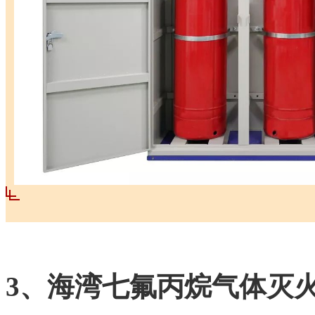
3、海湾七氟丙烷气体灭