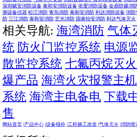
深圳赋安消防设备
泰和安消防设备
依爱消防设备
金鼎防爆消
测设备仪器
松江消防
青鸟消防
泰和安消防
利达消防设备
消防
防
三江消防
泰和安消防
艺光消防
国泰怡安消防
利达气体灭火
相关导航:
海湾消防
气体
统
防火门监控系统
电源
散监控系统
七氟丙烷灭火
爆产品
海湾火灾报警主机
系统
海湾主电备电
下载
售
网站首页
|
产品中心
|
设备报价
|
工程施工改造
|
气体灭火
|
消防喷