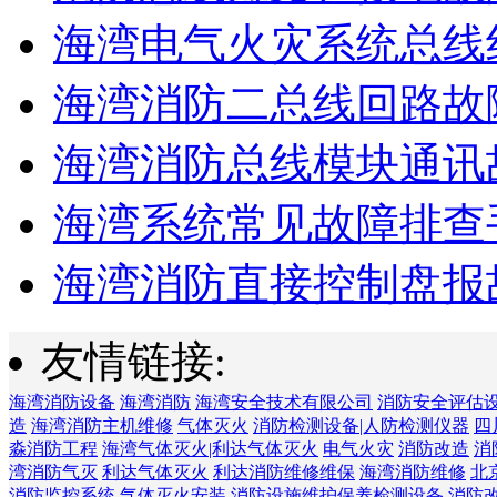
海湾电气火灾系统总线线
海湾消防二总线回路故障
海湾消防总线模块通讯故
海湾系统常见故障排查手
海湾消防直接控制盘报故
友情链接:
海湾消防设备
海湾消防
海湾安全技术有限公司
消防安全评估
造
海湾消防主机维修
气体灭火
消防检测设备|人防检测仪器
四
淼消防工程
海湾气体灭火|利达气体灭火
电气火灾
消防改造
消
湾消防气灭
利达气体灭火
利达消防维修维保
海湾消防维修
北
消防监控系统
气体灭火安装
消防设施维护保养检测设备
消防