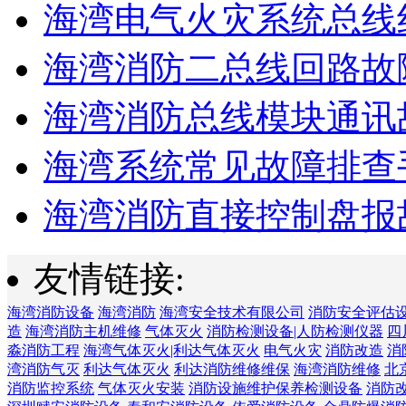
海湾电气火灾系统总线线
海湾消防二总线回路故障
海湾消防总线模块通讯故
海湾系统常见故障排查手
海湾消防直接控制盘报故
友情链接:
海湾消防设备
海湾消防
海湾安全技术有限公司
消防安全评估
造
海湾消防主机维修
气体灭火
消防检测设备|人防检测仪器
四
淼消防工程
海湾气体灭火|利达气体灭火
电气火灾
消防改造
消
湾消防气灭
利达气体灭火
利达消防维修维保
海湾消防维修
北
消防监控系统
气体灭火安装
消防设施维护保养检测设备
消防