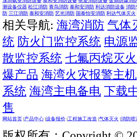
深圳赋安消防设备
泰和安消防设备
依爱消防设备
金鼎防爆消
测设备仪器
松江消防
青鸟消防
泰和安消防
利达消防设备
消防
防
三江消防
泰和安消防
艺光消防
国泰怡安消防
利达气体灭火
相关导航:
海湾消防
气体
统
防火门监控系统
电源
散监控系统
七氟丙烷灭火
爆产品
海湾火灾报警主机
系统
海湾主电备电
下载
售
网站首页
|
产品中心
|
设备报价
|
工程施工改造
|
气体灭火
|
消防喷
版权所有：Copyright ©