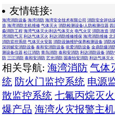
友情链接:
海湾消防设备
海湾消防
海湾安全技术有限公司
消防安全评估
造
海湾消防主机维修
气体灭火
消防检测设备|人防检测仪器
四
淼消防工程
海湾气体灭火|利达气体灭火
电气火灾
消防改造
消
湾消防气灭
利达气体灭火
利达消防维修维保
海湾消防维修
北
消防监控系统
气体灭火安装
消防设施维护保养检测设备
消防
深圳赋安消防设备
泰和安消防设备
依爱消防设备
金鼎防爆消
测设备仪器
松江消防
青鸟消防
泰和安消防
利达消防设备
消防
防
三江消防
泰和安消防
艺光消防
国泰怡安消防
利达气体灭火
相关导航:
海湾消防
气体
统
防火门监控系统
电源
散监控系统
七氟丙烷灭火
爆产品
海湾火灾报警主机