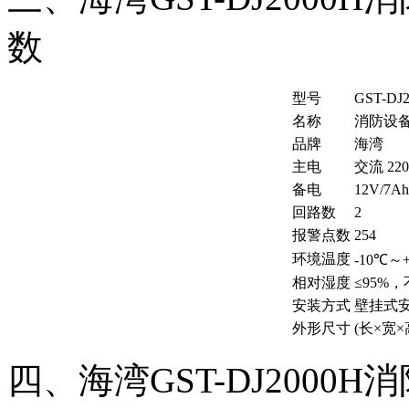
数
型号
GST-DJ
名称
消防设
品牌
海湾
主电
交流 22
备电
12V/7
回路数
2
报警点数
254
环境温度
-10℃～
相对湿度
≤95%
安装方式
壁挂式
外形尺寸
(长×宽×高
四、海湾GST-DJ200