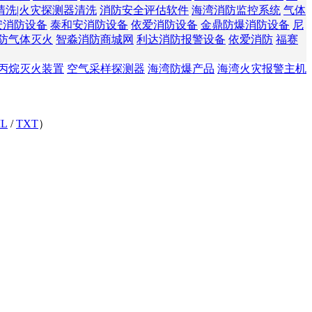
清洗|火灾探测器清洗
消防安全评估软件
海湾消防监控系统
气体
安消防设备
泰和安消防设备
依爱消防设备
金鼎防爆消防设备
尼
防气体灭火
智淼消防商城网
利达消防报警设备
依爱消防
福赛
丙烷灭火装置
空气采样探测器
海湾防爆产品
海湾火灾报警主机
L
/
TXT
）