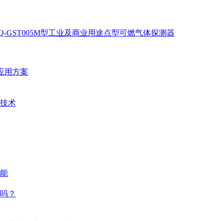
Q-GST005M型工业及商业用途点型可燃气体探测器
统应用方案
技术
能
吗？