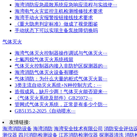
海湾消防应急疏散系统应急响应流程与实战使···
海湾电气火灾监控主机检测维修技术要求
海湾手动火灾报警按钮接线技术要求
《重大隐患判定标准》做成了视觉图鉴
手动状态下可以实现主备泵故障切换吗
气体灭火
海湾气体灭火控制器操作调试与气体灭火···
七氟丙烷气体灭火系统残留
气体灭火控制器内接入非防护区探测器的···
海湾消防气体灭火设备有哪些
气体消防：为什么大量的柜式气体灭火装···
3类主流自动灭火系统+N种控制方式：···
造假成风，缺斤少两！气体灭火能否迎来···
《气体灭火系统及部件》GB25972···
管网式气体灭火系统，正常是有多少个防···
GB5135.2-2025《自动喷水···
友情链接:
海湾消防设备
海湾消防
海湾安全技术有限公司
消防安全评估
测仪器
四川消防检测设备
江苏消防检测仪器
探测器清洗
消防