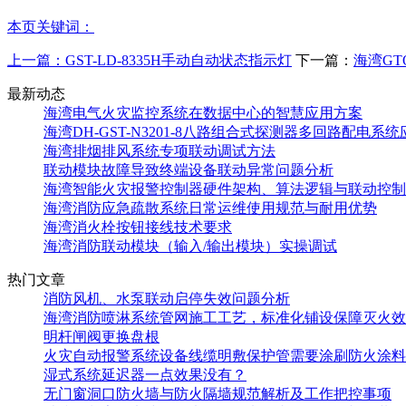
本页关键词：
上一篇：
GST-LD-8335H手动自动状态指示灯
下一篇：
海湾GT
最新动态
海湾电气火灾监控系统在数据中心的智慧应用方案
海湾DH-GST-N3201-8八路组合式探测器多回路配电系
海湾排烟排风系统专项联动调试方法
联动模块故障导致终端设备联动异常问题分析
海湾智能火灾报警控制器硬件架构、算法逻辑与联动控制
海湾消防应急疏散系统日常运维使用规范与耐用优势
海湾消火栓按钮接线技术要求
海湾消防联动模块（输入/输出模块）实操调试
热门文章
消防风机、水泵联动启停失效问题分析
海湾消防喷淋系统管网施工工艺，标准化铺设保障灭火效
明杆闸阀更换盘根
火灾自动报警系统设备线缆明敷保护管需要涂刷防火涂料
湿式系统延迟器一点效果没有？
无门窗洞口防火墙与防火隔墙规范解析及工作把控事项