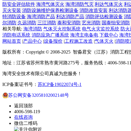
防安全评估软件
海湾气体灭火
海湾消防气灭
利达气体灭火
利
灭火安装
消防设施维护保养检测设备
消防改造安装
利达消防
特消防设备
海湾消防产品
利达消防产品
消防评估检测设备
消
尔消防
久远消防
三江消防
泰和安消防
艺光消防
国泰怡安消防
相关导航:
海湾消防
气体灭火控制系统
电气火灾监控系统
防火
消防电话系统
消防应急广播系统
海湾主电备电
下载中心
海湾
网站首页
|
产品中心
|
设备报价
|
工程施工改造
|
气体灭火
|
消防喷
版权所有：Copyright © 2008-2025 智淼君安（江苏）消防工
地址：江苏省苏州常熟市黄河路275号，服务热线：4006-598-11
海湾安全技术有限公司真诚为您服务！
ICP备案证书号：
苏ICP备19022074号-1
苏公网安备32058102002148号
返回顶部
4006-598-119
在线咨询
微信二维码