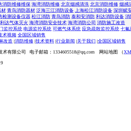
达消防维修维保
海湾消防维修
北京烟感清洗
北京消防维修
烟感
器材
青鸟消防器材
泛海三江消防设备
上海松江消防设备
深圳赋
防检测设备仪器
松江消防
青鸟消防
泰和安消防
利达消防设备
消
利达气体灭火
海湾消防安全技术
海湾消防公司
消防施工改造
门监控系统
电源监控系统
可燃气体系统
应急疏散监控系统
七氟
技术视频
全国区域销售
淋改造
|
消防维修
|
技术资料
|
行业新闻
|
关于我们
|
全国区域销售
程技术有限公司 电子邮箱：1334605518@qq.com 网站地图 （
XM
9