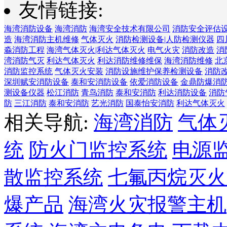
友情链接:
海湾消防设备
海湾消防
海湾安全技术有限公司
消防安全评估
造
海湾消防主机维修
气体灭火
消防检测设备|人防检测仪器
四
淼消防工程
海湾气体灭火|利达气体灭火
电气火灾
消防改造
消
湾消防气灭
利达气体灭火
利达消防维修维保
海湾消防维修
北
消防监控系统
气体灭火安装
消防设施维护保养检测设备
消防
深圳赋安消防设备
泰和安消防设备
依爱消防设备
金鼎防爆消
测设备仪器
松江消防
青鸟消防
泰和安消防
利达消防设备
消防
防
三江消防
泰和安消防
艺光消防
国泰怡安消防
利达气体灭火
相关导航:
海湾消防
气体
统
防火门监控系统
电源
散监控系统
七氟丙烷灭火
爆产品
海湾火灾报警主机