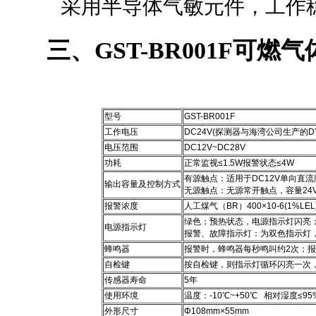
采用半导体气敏元件，工作稳
三、GST-BR001F可
型号
GST-BR001F
工作电压
DC24V(探测器与海湾公司生产的D
电压范围
DC12V~DC28V
功耗
正常监视≤1.5W报警状态≤4W
有源触点：适用于DC12V单向直流
输出容量及控制方式
无源触点：无源常开触点，容量24V
报警浓度
人工煤气（BR）400×10-6(1%LEL
绿色；预热状态，电源指示灯闪亮
电源指示灯
报警、故障指示灯：为双色指示灯
蜂鸣器
报警时，蜂鸣器每秒鸣叫约2次；报
自检键
按自检键，则指示灯循环闪亮一次
传感器寿命
5年
使用环境
温度：-10℃~+50℃ 相对湿度≤9
外形尺寸
Φ108mm×55mm