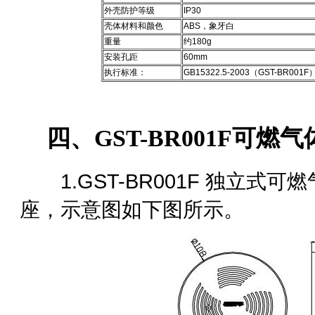
外壳防护等级
IP30
壳体材料和颜色
ABS，象牙白
重量
约180g
安装孔距
60mm
执行标准：
GB15322.5-2003（GST-BR001F
四、
GST-BR001F
可燃气
1.GST-BR001F 独立式
座，示意图如下图所示。