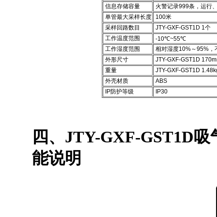
信息存储容量
火警记录999条，运行、
单管最大采样长度
100米
采样回路数目
JTY-GXF-GST1D 1个
工作温度范围
-10℃~55℃
工作湿度范围
相对湿度10%～95%，
外形尺寸
JTY-GXF-GST1D 
重量
JTY-GXF-GST1D 1.48k
外壳材质
ABS
IP防护等级
IP30
四、JTY-GXF-GST1D
吸
能说明