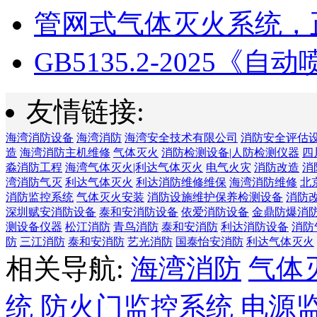
管网式气体灭火系统，正
GB5135.2-2025《自动喷
友情链接:
海湾消防设备
海湾消防
海湾安全技术有限公司
消防安全评估
造
海湾消防主机维修
气体灭火
消防检测设备|人防检测仪器
四
淼消防工程
海湾气体灭火|利达气体灭火
电气火灾
消防改造
消
湾消防气灭
利达气体灭火
利达消防维修维保
海湾消防维修
北
消防监控系统
气体灭火安装
消防设施维护保养检测设备
消防
深圳赋安消防设备
泰和安消防设备
依爱消防设备
金鼎防爆消
测设备仪器
松江消防
青鸟消防
泰和安消防
利达消防设备
消防
防
三江消防
泰和安消防
艺光消防
国泰怡安消防
利达气体灭火
相关导航:
海湾消防
气体
统
防火门监控系统
电源