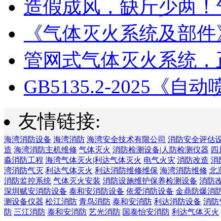
造假成风，缺斤少两！气
《气体灭火系统及部件》GB
管网式气体灭火系统，正
GB5135.2-2025《自动喷
友情链接:
海湾消防设备
海湾消防
海湾安全技术有限公司
消防安全评估
造
海湾消防主机维修
气体灭火
消防检测设备|人防检测仪器
四
淼消防工程
海湾气体灭火|利达气体灭火
电气火灾
消防改造
消
湾消防气灭
利达气体灭火
利达消防维修维保
海湾消防维修
北
消防监控系统
气体灭火安装
消防设施维护保养检测设备
消防
深圳赋安消防设备
泰和安消防设备
依爱消防设备
金鼎防爆消
测设备仪器
松江消防
青鸟消防
泰和安消防
利达消防设备
消防
防
三江消防
泰和安消防
艺光消防
国泰怡安消防
利达气体灭火