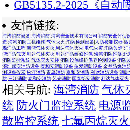
GB5135.2-2025《自动喷
友情链接:
海湾消防设备
海湾消防
海湾安全技术有限公司
消防安全评估
造
海湾消防主机维修
气体灭火
消防检测设备|人防检测仪器
四
淼消防工程
海湾气体灭火|利达气体灭火
电气火灾
消防改造
消
湾消防气灭
利达气体灭火
利达消防维修维保
海湾消防维修
北
消防监控系统
气体灭火安装
消防设施维护保养检测设备
消防
深圳赋安消防设备
泰和安消防设备
依爱消防设备
金鼎防爆消
测设备仪器
松江消防
青鸟消防
泰和安消防
利达消防设备
消防
防
三江消防
泰和安消防
艺光消防
国泰怡安消防
利达气体灭火
相关导航:
海湾消防
气体
统
防火门监控系统
电源
散监控系统
七氟丙烷灭火