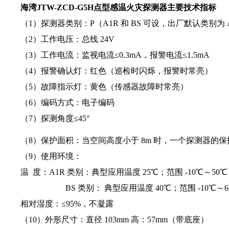
海湾JTW-ZCD-G5H点型感温火灾探测器主要技术指标
（1）探测器类别：P（A1R 和 BS 可设，出厂默认类别为 
（2）工作电压：总线 24V
（3）工作电流：监视电流≤0.3mA，报警电流≤1.5mA
（4）报警确认灯：红色（巡检时闪烁，报警时常亮）
（5）故障指示灯：黄色（传感器故障时常亮）
（6）编码方式：电子编码
（7）探测角度≤45°
（8）保护面积：当空间高度小于 8m 时，一个探测器的保
（9）使用环境：
温
度：A1R 类别：典型应用温度 25℃；范围 -10℃～50℃
BS 类别： 典型应用温度 40℃；范围 -10℃～6
相对湿度：≤95%，不凝露
（1
0
）外形尺寸：直径 103mm 高：57mm（带底座）