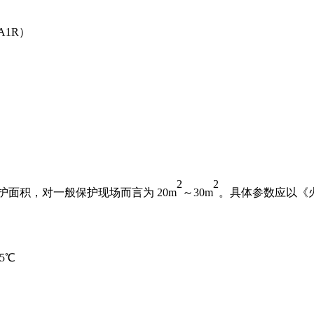
A1R）
2
2
护面积，对一般保护现场而言为 20m
～30m
。具体参数应以《火
5℃