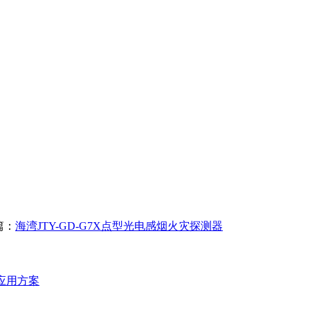
篇：
海湾JTY-GD-G7X点型光电感烟火灾探测器
统应用方案