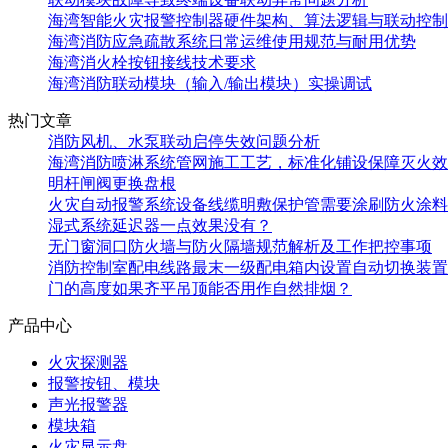
海湾智能火灾报警控制器硬件架构、算法逻辑与联动控制
海湾消防应急疏散系统日常运维使用规范与耐用优势
海湾消火栓按钮接线技术要求
海湾消防联动模块（输入/输出模块）实操调试
热门文章
消防风机、水泵联动启停失效问题分析
海湾消防喷淋系统管网施工工艺，标准化铺设保障灭火效
明杆闸阀更换盘根
火灾自动报警系统设备线缆明敷保护管需要涂刷防火涂料
湿式系统延迟器一点效果没有？
无门窗洞口防火墙与防火隔墙规范解析及工作把控事项
消防控制室配电线路最末一级配电箱内设置自动切换装置
门的高度如果齐平吊顶能否用作自然排烟？
产品中心
火灾探测器
报警按钮、模块
声光报警器
模块箱
火灾显示盘