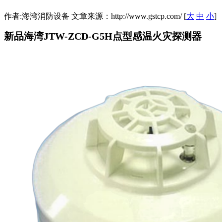
作者:海湾消防设备 文章来源：http://www.gstcp.com/ [
大
中
小
]
新品海湾JTW-ZCD-G5H点型感温火灾探测器