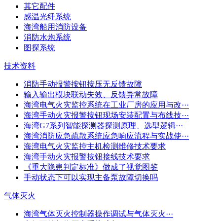
其它配件
感温光纤系统
海湾船用消防设备
消防水炮系统
图探系统
技术资料
消防手动报警按钮按压无反馈故障
输入输出模块联动失效、反馈异常故障
海湾电气火灾监控系统在工业厂房的应用与改···
海湾手动火灾报警按钮现场安装配置与布线技···
海湾G7系列智能探测器探测原理、选型逻辑···
海湾消防应急疏散系统应急响应流程与实战使···
海湾电气火灾监控主机检测维修技术要求
海湾手动火灾报警按钮接线技术要求
《重大隐患判定标准》做成了视觉图鉴
手动状态下可以实现主备泵故障切换吗
气体灭火
海湾气体灭火控制器操作调试与气体灭火···