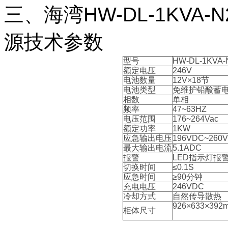
三、海湾HW-DL-1KVA
源技术参数
型号
HW-DL-1KVA-
额定电压
246V
电池数量
12V×18节
电池类型
免维护铅酸蓄
相数
单相
频率
47~63HZ
电压范围
176~264Vac
额定功率
1KW
应急输出电压
196VDC~260
最大输出电流
5.1ADC
报警
LED指示灯报
切换时间
≤0.1S
应急时间
≥90分钟
充电电压
246VDC
冷却方式
自然传导散热
926×633×39
柜体尺寸