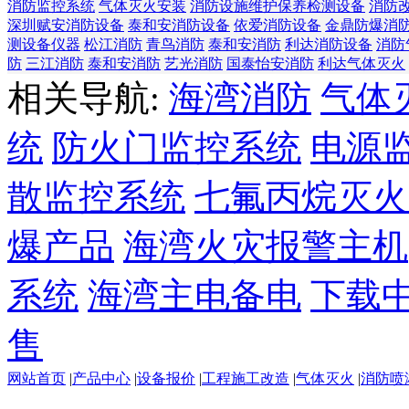
消防监控系统
气体灭火安装
消防设施维护保养检测设备
消防
深圳赋安消防设备
泰和安消防设备
依爱消防设备
金鼎防爆消
测设备仪器
松江消防
青鸟消防
泰和安消防
利达消防设备
消防
防
三江消防
泰和安消防
艺光消防
国泰怡安消防
利达气体灭火
相关导航:
海湾消防
气体
统
防火门监控系统
电源
散监控系统
七氟丙烷灭火
爆产品
海湾火灾报警主机
系统
海湾主电备电
下载
售
网站首页
|
产品中心
|
设备报价
|
工程施工改造
|
气体灭火
|
消防喷