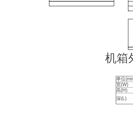
机箱
单位(mm
宽(W)
高(H)
深(L)