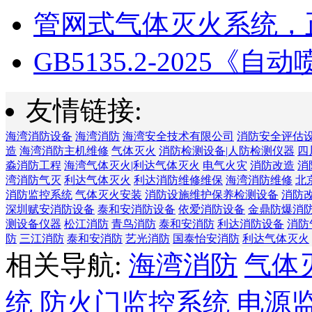
管网式气体灭火系统，正
GB5135.2-2025《自动喷
友情链接:
海湾消防设备
海湾消防
海湾安全技术有限公司
消防安全评估
造
海湾消防主机维修
气体灭火
消防检测设备|人防检测仪器
四
淼消防工程
海湾气体灭火|利达气体灭火
电气火灾
消防改造
消
湾消防气灭
利达气体灭火
利达消防维修维保
海湾消防维修
北
消防监控系统
气体灭火安装
消防设施维护保养检测设备
消防
深圳赋安消防设备
泰和安消防设备
依爱消防设备
金鼎防爆消
测设备仪器
松江消防
青鸟消防
泰和安消防
利达消防设备
消防
防
三江消防
泰和安消防
艺光消防
国泰怡安消防
利达气体灭火
相关导航:
海湾消防
气体
统
防火门监控系统
电源