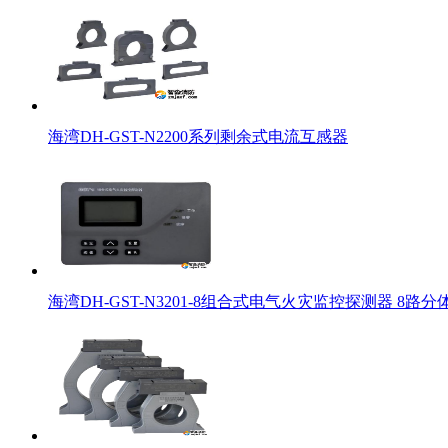
海湾DH-GST-N2200系列剩余式电流互感器
海湾DH-GST-N3201-8组合式电气火灾监控探测器 8路分