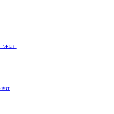
灯具（小型）
口标志灯