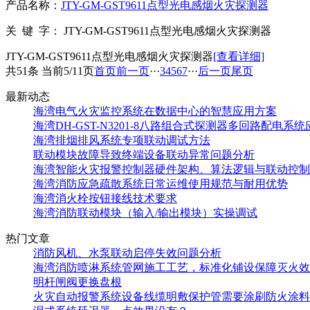
产品名称：
JTY-GM-GST9611点型光电感烟火灾探测器
关 键 字：
JTY-GM-GST9611点型光电感烟火灾探测器
JTY-GM-GST9611点型光电感烟火灾探测器
[查看详细]
共51条 当前5/11页
首页
前一页
···
3
4
5
6
7
···
后一页
尾页
最新动态
海湾电气火灾监控系统在数据中心的智慧应用方案
海湾DH-GST-N3201-8八路组合式探测器多回路配电系
海湾排烟排风系统专项联动调试方法
联动模块故障导致终端设备联动异常问题分析
海湾智能火灾报警控制器硬件架构、算法逻辑与联动控制
海湾消防应急疏散系统日常运维使用规范与耐用优势
海湾消火栓按钮接线技术要求
海湾消防联动模块（输入/输出模块）实操调试
热门文章
消防风机、水泵联动启停失效问题分析
海湾消防喷淋系统管网施工工艺，标准化铺设保障灭火效
明杆闸阀更换盘根
火灾自动报警系统设备线缆明敷保护管需要涂刷防火涂料