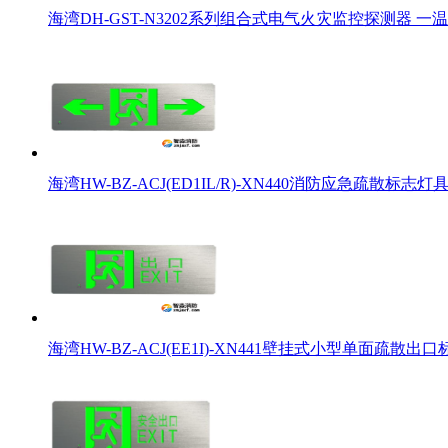
海湾DH-GST-N3202系列组合式电气火灾监控探测器 一温
海湾HW-BZ-ACJ(ED1IL/R)-XN440消防应急疏散标志
海湾HW-BZ-ACJ(EE1I)-XN441壁挂式小型单面疏散出