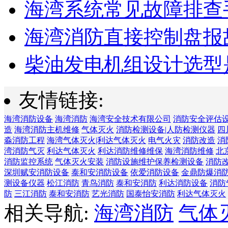
海湾系统常见故障排查手
海湾消防直接控制盘报故
柴油发电机组设计选型是
友情链接:
海湾消防设备
海湾消防
海湾安全技术有限公司
消防安全评估
造
海湾消防主机维修
气体灭火
消防检测设备|人防检测仪器
四
淼消防工程
海湾气体灭火|利达气体灭火
电气火灾
消防改造
消
湾消防气灭
利达气体灭火
利达消防维修维保
海湾消防维修
北
消防监控系统
气体灭火安装
消防设施维护保养检测设备
消防
深圳赋安消防设备
泰和安消防设备
依爱消防设备
金鼎防爆消
测设备仪器
松江消防
青鸟消防
泰和安消防
利达消防设备
消防
防
三江消防
泰和安消防
艺光消防
国泰怡安消防
利达气体灭火
相关导航:
海湾消防
气体