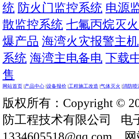
统
防火门监控系统
电源
散监控系统
七氟丙烷灭火
爆产品
海湾火灾报警主机
系统
海湾主电备电
下载
售
网站首页
|
产品中心
|
设备报价
|
工程施工改造
|
气体灭火
|
消防喷
版权所有：Copyright ©
防工程技术有限公司 电
1334605518@qq.com