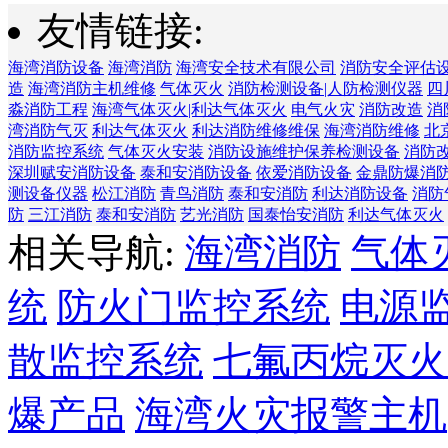
友情链接:
海湾消防设备
海湾消防
海湾安全技术有限公司
消防安全评估
造
海湾消防主机维修
气体灭火
消防检测设备|人防检测仪器
四
淼消防工程
海湾气体灭火|利达气体灭火
电气火灾
消防改造
消
湾消防气灭
利达气体灭火
利达消防维修维保
海湾消防维修
北
消防监控系统
气体灭火安装
消防设施维护保养检测设备
消防
深圳赋安消防设备
泰和安消防设备
依爱消防设备
金鼎防爆消
测设备仪器
松江消防
青鸟消防
泰和安消防
利达消防设备
消防
防
三江消防
泰和安消防
艺光消防
国泰怡安消防
利达气体灭火
相关导航:
海湾消防
气体
统
防火门监控系统
电源
散监控系统
七氟丙烷灭火
爆产品
海湾火灾报警主机