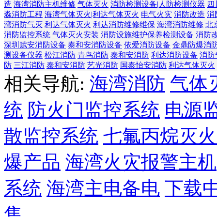
造
海湾消防主机维修
气体灭火
消防检测设备|人防检测仪器
四
淼消防工程
海湾气体灭火|利达气体灭火
电气火灾
消防改造
消
湾消防气灭
利达气体灭火
利达消防维修维保
海湾消防维修
北
消防监控系统
气体灭火安装
消防设施维护保养检测设备
消防
深圳赋安消防设备
泰和安消防设备
依爱消防设备
金鼎防爆消
测设备仪器
松江消防
青鸟消防
泰和安消防
利达消防设备
消防
防
三江消防
泰和安消防
艺光消防
国泰怡安消防
利达气体灭火
相关导航:
海湾消防
气体
统
防火门监控系统
电源
散监控系统
七氟丙烷灭火
爆产品
海湾火灾报警主机
系统
海湾主电备电
下载
售