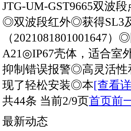
JTG-UM-GST9665
◎双波段红外◎获得SL3
（2021081801001647）◎
A21◎IP67壳体，适
抑制错误报警◎高灵活性
现了轻松安装◎本
[查看详
共44条 当前2/9页
首页
前
最新动态