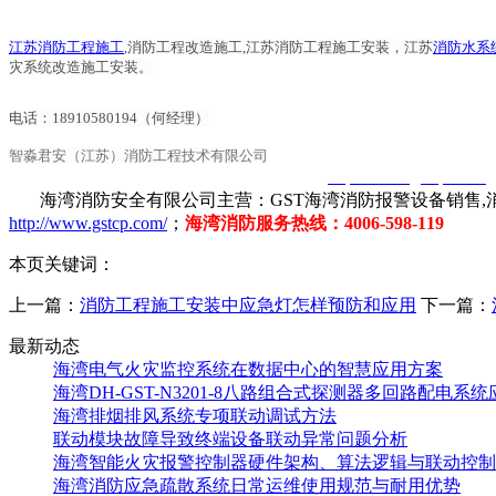
江苏消防工程施工
,消防工程改造施工,江苏消防工程施工安装，江苏
消防水系
灾系统改造施工安装。
电话：18910580194（何经理）
智淼君安（江苏）消防工程技术有限公司
智淼君安（江苏）消防工程技术有限公司
http://www.gstcp.com/
海湾消防安全有限公司主营：GST海湾消防报警设备销售,消
http://www.gstcp.com/
；
海湾消防服务热线：4006-598-119
本页关键词：
上一篇：
消防工程施工安装中应急灯怎样预防和应用
下一篇：
最新动态
海湾电气火灾监控系统在数据中心的智慧应用方案
海湾DH-GST-N3201-8八路组合式探测器多回路配电系
海湾排烟排风系统专项联动调试方法
联动模块故障导致终端设备联动异常问题分析
海湾智能火灾报警控制器硬件架构、算法逻辑与联动控制
海湾消防应急疏散系统日常运维使用规范与耐用优势