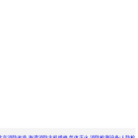
北京消防改造
海湾消防主机维修
气体灭火
消防检测设备|人防检