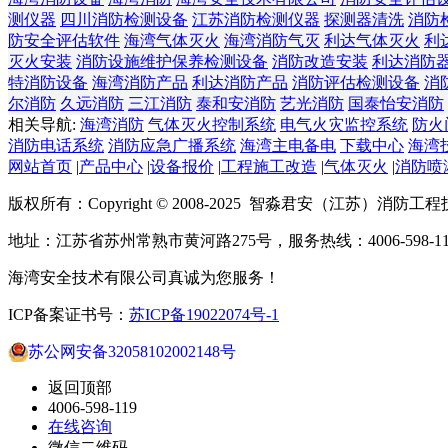
测仪器
四川消防检测设备
江苏消防检测仪器
探测器清洗
消防
防安全评估软件
海湾气体灭火
海湾消防气灭
利达气体灭火
利
灭火安装
消防设施维护保养检测设备
消防改造安装
利达消防
特消防设备
海湾消防产品
利达消防产品
消防评估检测设备
消
尔消防
久远消防
三江消防
泰和安消防
艺光消防
国泰怡安消防
相关导航:
海湾消防
气体灭火控制系统
电气火灾监控系统
防火
消防电话系统
消防应急广播系统
海湾主电备电
下载中心
海湾
网站首页
|
产品中心
|
设备报价
|
工程施工改造
|
气体灭火
|
消防喷
版权所有：Copyright © 2008-2025 智淼君安（江苏）消防工
地址：江苏省苏州常熟市黄河路275号，服务热线：4006-598-11
海湾安全技术有限公司真诚为您服务！
ICP备案证书号：
苏ICP备19022074号-1
苏公网安备32058102002148号
返回顶部
4006-598-119
在线咨询
微信二维码