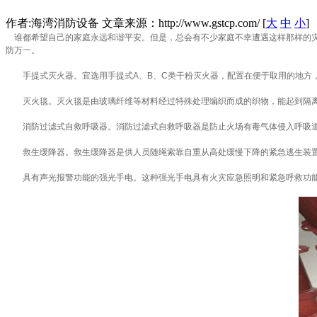
作者:海湾消防设备 文章来源：http://www.gstcp.com/ [
大
中
小
]
谁都希望自己的家庭永远和谐平安。但是，总会有不少家庭不幸遭遇这样那样的灾
防万一。
手提式灭火器。宜选用手提式A、B、C类干粉灭火器，配置在便于取用的地方，
灭火毯。灭火毯是由玻璃纤维等材料经过特殊处理编织而成的织物，能起到隔离
消防过滤式自救呼吸器。消防过滤式自救呼吸器是防止火场有毒气体侵入呼吸道
救生缓降器。救生缓降器是供人员随绳索靠自重从高处缓慢下降的紧急逃生装置
具有声光报警功能的强光手电。这种强光手电具有火灾应急照明和紧急呼救功能