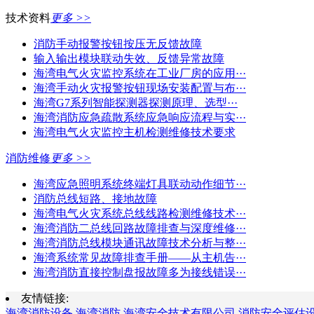
技术资料
更多 >>
消防手动报警按钮按压无反馈故障
输入输出模块联动失效、反馈异常故障
海湾电气火灾监控系统在工业厂房的应用···
海湾手动火灾报警按钮现场安装配置与布···
海湾G7系列智能探测器探测原理、选型···
海湾消防应急疏散系统应急响应流程与实···
海湾电气火灾监控主机检测维修技术要求
消防维修
更多 >>
海湾应急照明系统终端灯具联动动作细节···
消防总线短路、接地故障
海湾电气火灾系统总线线路检测维修技术···
海湾消防二总线回路故障排查与深度维修···
海湾消防总线模块通讯故障技术分析与整···
海湾系统常见故障排查手册——从主机告···
海湾消防直接控制盘报故障多为接线错误···
友情链接:
海湾消防设备
海湾消防
海湾安全技术有限公司
消防安全评估