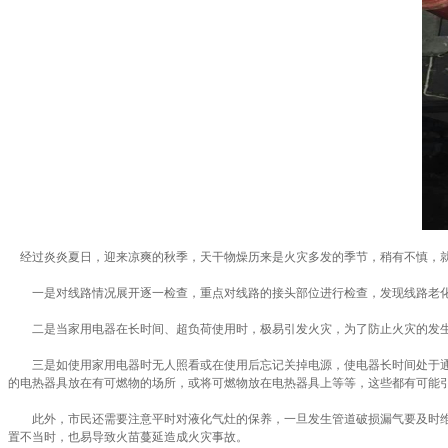
经过炎炎夏日，迎来凉爽的秋季，天干物燥历来是火灾多发的季节，稍有不慎，就
一是对线路情况展开逐一检查，重点对线路的接头部位进行检查，发现线路老化
二是当家用电器在长时间、超负荷使用时，极易引发火灾，为了防止火灾的发生，
三是如使用家用电器时无人照看或在使用后忘记关掉电源，使电器长时间处于通电
的电热器具放在有可燃物的场所，或将可燃物放在电热器具上等等，这些都有可能
此外，市民还需要注意平时对液化气灶的保养，一旦发生管道破损漏气要及时维修
置不当时，也易导致火苗蔓延造成火灾事故。