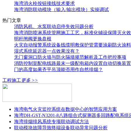
海湾消火栓按钮接线技术要求
海湾消防联动模块（输入/输出模块）实操调试
热门文章
消防风机、水泵联动启停失效问题分析
海湾消防喷淋系统管网施工工艺，标准化铺设保障灭火效
明杆闸阀更换盘根
火灾自动报警系统设备线缆明敷保护管需要涂刷防火涂料
湿式系统延迟器一点效果没有？
无门窗洞口防火墙与防火隔墙规范解析及工作把控事项
消防控制室配电线路最末一级配电箱内设置自动切换装置
门的高度如果齐平吊顶能否用作自然排烟？
工程施工
更多 >>
海湾电气火灾监控系统在数据中心的智慧应用方案
海湾DH-GST-N3201-8八路组合式探测器多回路配电系
海湾排烟排风系统专项联动调试方法
联动模块故障导致终端设备联动异常问题分析