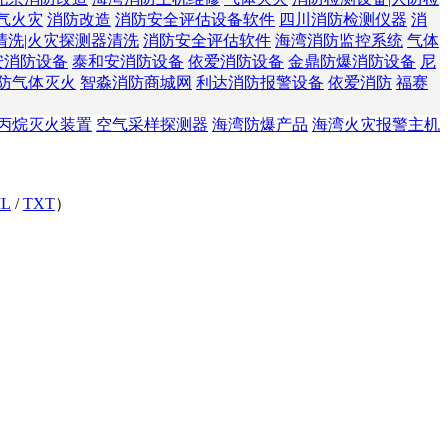
气火灾
消防改造
消防安全评估设备软件
四川消防检测仪器
消
清洗|火灾探测器清洗
消防安全评估软件
海湾消防监控系统
气体
安消防设备
泰和安消防设备
依爱消防设备
金鼎防爆消防设备
尼
防气体灭火
智淼消防商城网
利达消防报警设备
依爱消防
福赛
丙烷灭火装置
空气采样探测器
海湾防爆产品
海湾火灾报警主机
L
/
TXT
）