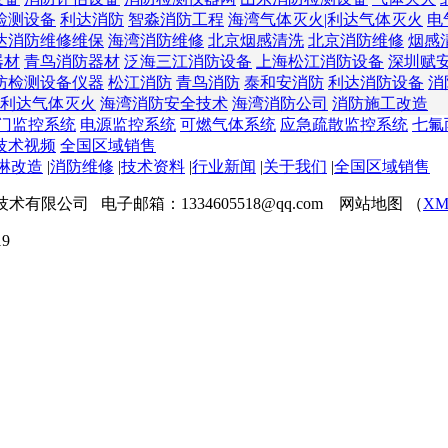
检测设备
利达消防
智淼消防工程
海湾气体灭火|利达气体灭火
电
达消防维修维保
海湾消防维修
北京烟感清洗
北京消防维修
烟感
器材
青鸟消防器材
泛海三江消防设备
上海松江消防设备
深圳赋
防检测设备仪器
松江消防
青鸟消防
泰和安消防
利达消防设备
消
利达气体灭火
海湾消防安全技术
海湾消防公司
消防施工改造
门监控系统
电源监控系统
可燃气体系统
应急疏散监控系统
七氟
技术视频
全国区域销售
淋改造
|
消防维修
|
技术资料
|
行业新闻
|
关于我们
|
全国区域销售
程技术有限公司 电子邮箱：1334605518@qq.com 网站地图 （
XM
9