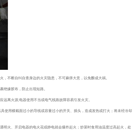
火，不断自纠自查身边的火灾隐患，不可麻痹大意，以免酿成大祸。
裹绝缘胶布，防止出现短路。
远离火源;电器使用不当或电气线路故障容易引发火灾。
具使用横截面过小的导线或容量过小的开关、插头，造成发热或打火；将未经冷却
遇明火、开启电器的电火花或静电就会爆炸起火；炒菜时食用油温度过高起火，处