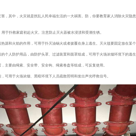
害，其中，火灾就是扰乱人民幸福生活的一大祸害。防，你要教育家人消除火灾隐患
用于扑救家庭初起火灾。注意防止灭火器被水浸渍和受潮生锈。
热源和火焰的作用，可用于扑灭油锅火或者披覆在身上逃生。灭火毯要固定放在某个
的个人防护用品，由防护头罩、过滤装置和面罩组成，可用于火场浓烟环境下的逃生
，主要由绳索、安全带、安全钩、绳索卷盘等组成，可反复使用。
，可用于火场浓烟、黑暗环境下人员疏散照明和发出声光呼救信号。