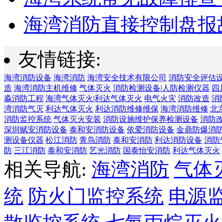
海湾消防直接控制盘报故
友情链接:
海湾消防设备
海湾消防
海湾安全技术有限公司
消防安全评估
造
海湾消防主机维修
气体灭火
消防检测设备|人防检测仪器
四
淼消防工程
海湾气体灭火|利达气体灭火
电气火灾
消防改造
消
湾消防气灭
利达气体灭火
利达消防维修维保
海湾消防维修
北
消防监控系统
气体灭火安装
消防设施维护保养检测设备
消防
深圳赋安消防设备
泰和安消防设备
依爱消防设备
金鼎防爆消
测设备仪器
松江消防
青鸟消防
泰和安消防
利达消防设备
消防
防
三江消防
泰和安消防
艺光消防
国泰怡安消防
利达气体灭火
相关导航:
海湾消防
气体
统
防火门监控系统
电源