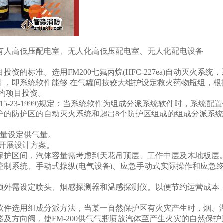
人高低压配电室、无人化高低压配电室、无人化配电设备
标准。选用FM200七氟丙烷(HFC-227ea)自动灭火系统
软件，即系统软件能够 在气罐间按较大维护设定救火药物瓶组，根
约项目投资。
BJ15-23-1999)规定：当系统软件为组成分派系统软件时，
的防护区的自动灭火系统和超出8个防护区组成的组成分派系统
量设定供气量。
开展设计方案。
护区间，汽体容量需考虑到天花吊顶层、工作中层及木地板层。
制系统、手动式操纵(电气设备)、应急手动式实际操作和应急
外需设定喷头、烟感探测器和温感探测仪。以便节约运营成本，
。
件选用组成分派方法，当某一自然保护区有火灾产生时，烟、温
及方向阀，使FM-200供气气瓶喷放汽体至产生火灾的自然保