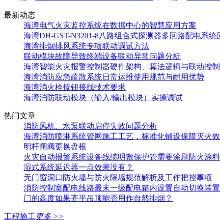
最新动态
海湾电气火灾监控系统在数据中心的智慧应用方案
海湾DH-GST-N3201-8八路组合式探测器多回路配电系
海湾排烟排风系统专项联动调试方法
联动模块故障导致终端设备联动异常问题分析
海湾智能火灾报警控制器硬件架构、算法逻辑与联动控制
海湾消防应急疏散系统日常运维使用规范与耐用优势
海湾消火栓按钮接线技术要求
海湾消防联动模块（输入/输出模块）实操调试
热门文章
消防风机、水泵联动启停失效问题分析
海湾消防喷淋系统管网施工工艺，标准化铺设保障灭火效
明杆闸阀更换盘根
火灾自动报警系统设备线缆明敷保护管需要涂刷防火涂料
湿式系统延迟器一点效果没有？
无门窗洞口防火墙与防火隔墙规范解析及工作把控事项
消防控制室配电线路最末一级配电箱内设置自动切换装置
门的高度如果齐平吊顶能否用作自然排烟？
工程施工
更多 >>