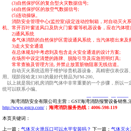
(3)自然保护区的复合型火灾数据信号;
(4)自然保护区的放空气数据信号;
(5)连动操纵。
消防安全管理中心(监控室)设定连动控制箱，对自动灭火系
机、常开百叶窗送风口及防火门窗/窗等机器设备，应在汽体喷
2)通风系统
各气体消防的自然保护区需设通风系统，当汽体喷出来及救
3)走火安全通道
在总体规划中考虑到及包含走火安全通道的设计方案;
在场所中设定清楚的路牌、脱险引导及应急照明灯具;
常常查验及管理方法, 并禁止放置脏物阻塞无线信道。
自动灭火系统适用于维护珍贵机器设备、高精密仪表仪器、计
用。现阶段哈龙1301的最好代替品为FM-200。
以上就是我们机房消防气体中非常重要的一个步骤，所以一定
统可以联系小编。
智淼君安（江苏）消防工程技术有限公司
http://www.gstcp.com/
海湾消防安全有限公司主营：GST海湾消防报警设备销售,消
http://www.gstcp.com/
；
海湾消防服务热线：4006-598-119
本页关键词：
上一篇：
气体灭火泄压口可以水平安装吗？
下一篇：
气体灭火