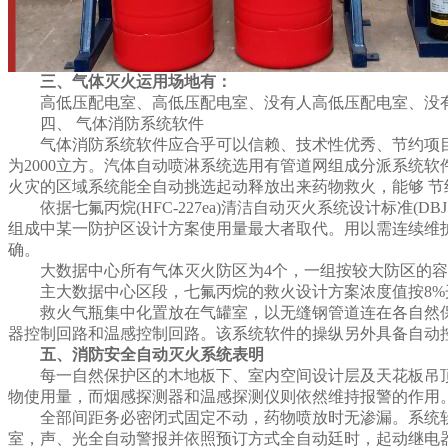
三、气体灭火运用场地有：
高低压配电室、高低压配电室、没有人高低压配电室、没有
四、 气体消防系统软件
气体消防系统软件应合乎可以信赖、技术性优秀、节约项目投资的
为2000立方。汽体自动喷淋系统选用有管道网组成分派系统
火灾的区域系统能全自动挑选起动释放出来药物救火，能够 节
依据七氟丙烷(HFC-227ea)清洁自动灭火系统设计标准(D
组成中某一防护区设计方案使用量最大者取代。用以需连续维护
确。
大数据中心所有气体灭火防区为4个，一组按较大防区的容
主大数据中心区段，七氟丙烷的救火设计方案浓度值按8%
救火气瓶集中化置放在气罐室，以无缝钢管道连在各自然保
器控制回路和温感控制回路。该系统软件的操纵另外具备自动控
五、消防安全自动灭火系统表明
每一自然保护区的木地板下、室内空间设计层及天花板吊顶
物使用量，而烟感探测器和温感探测仪则依然维持报警的作用
全部间距务必密闭式固定不动，药物喷放时无渗漏。系统软
室，声、光全自动警报并依照预订方式全自动廷时，起动继电器