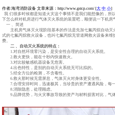
作者:海湾消防设备 文章来源：http://www.gstcp.com/ [
大
中
小
]
我 们很多时候都是知道火灾这个事情不是我们能想像的，所
下怎么样对机房进行气体灭火系统的装置吧，顺便说一下机房
一 、简述
主机房气体灭火现阶段基本的作法是先加七氟丙烷自动灭火系
式的七氟丙烷救火设备，也叫七氟丙烷无管道网救火设备来维护
费。
二 、自动灭火系统的特点：
1.对自然环境零污染，是安全性合理的自动灭火系统。
2.救火更快，能在十秒内快速救火。
3.对比较敏感机器设备无危害。
4.出色特性，是别的自动灭火系统无可比拟的。
5.经全方位的检测，不含毒性。
6.救火那时候无需屏息，气体灭火对身体更安全性。
7.合理安排时间，迅速极其，当珍贵的资产遭遇风险，每
8.消除隐患，处理顾虑。
9.品牌优势，与火灾事故导致的资产与材料损害对比，气